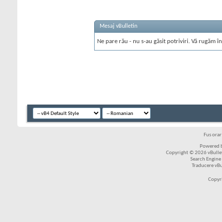
Mesaj vBulletin
Ne pare rău - nu s-au găsit potriviri. Vă rugăm în
Fus ora
Powered b
Copyright © 2026 vBulleti
Search Engine
Traducere vB
Copyr