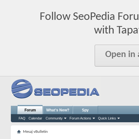
Follow SeoPedia For
with Tapa
Open in
Forum
What's New?
Spy
FAQ
Calendar
Community
Forum Actions
Quick Links
Mesaj vBulletin