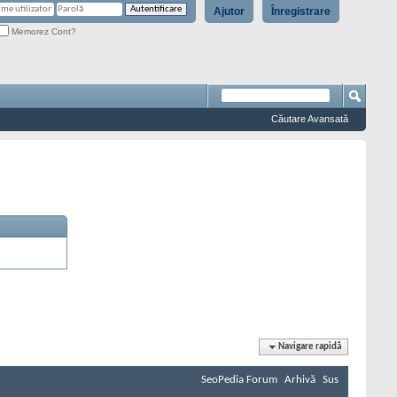
Ajutor
Înregistrare
Memorez Cont?
Căutare Avansată
Navigare rapidă
SeoPedia Forum
Arhivă
Sus