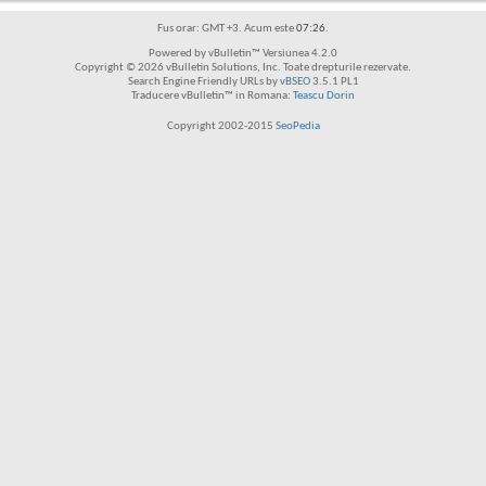
Fus orar: GMT +3. Acum este
07:26
.
Powered by vBulletin™ Versiunea 4.2.0
Copyright © 2026 vBulletin Solutions, Inc. Toate drepturile rezervate.
Search Engine Friendly URLs by
vBSEO
3.5.1 PL1
Traducere vBulletin™ in Romana:
Teascu Dorin
Copyright 2002-2015
SeoPedia