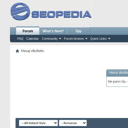
Forum
What's New?
Spy
FAQ
Calendar
Community
Forum Actions
Quick Links
Mesaj vBulletin
Mesaj vBulle
Ne pare rău - 