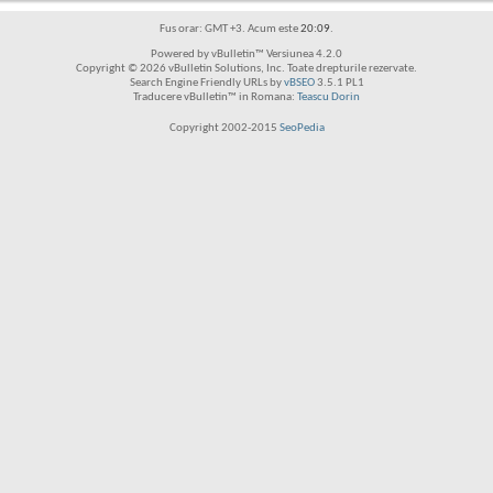
Fus orar: GMT +3. Acum este
20:09
.
Powered by vBulletin™ Versiunea 4.2.0
Copyright © 2026 vBulletin Solutions, Inc. Toate drepturile rezervate.
Search Engine Friendly URLs by
vBSEO
3.5.1 PL1
Traducere vBulletin™ in Romana:
Teascu Dorin
Copyright 2002-2015
SeoPedia