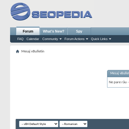
Forum
What's New?
Spy
FAQ
Calendar
Community
Forum Actions
Quick Links
Mesaj vBulletin
Mesaj vBulle
Ne pare rău - 