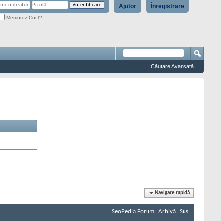
Ajutor
Înregistrare
Memorez Cont?
Căutare Avansată
Navigare rapidă
SeoPedia Forum
Arhivă
Sus