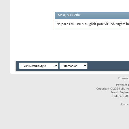
Mesaj vBulletin
Ne pare rău - nu s-au găsit potriviri. Vă rugăm în
Fus ora
Powered b
Copyright © 2026 vBulleti
Search Engine
Traducere vB
Copyr