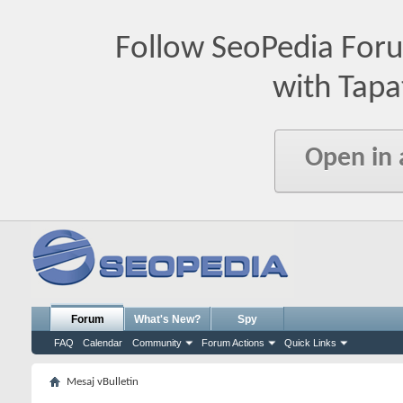
Follow SeoPedia For
with Tapa
Open in
Forum
What's New?
Spy
FAQ
Calendar
Community
Forum Actions
Quick Links
Mesaj vBulletin