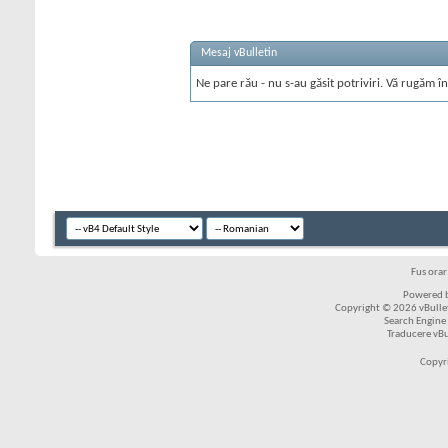
Mesaj vBulletin
Ne pare rău - nu s-au găsit potriviri. Vă rugăm în
Fus ora
Powered b
Copyright © 2026 vBulleti
Search Engine
Traducere vB
Copyr