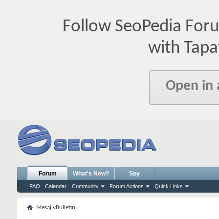
Follow SeoPedia For
with Tapa
Open in
Forum
What's New?
Spy
FAQ
Calendar
Community
Forum Actions
Quick Links
Mesaj vBulletin