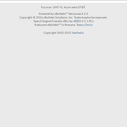
Fus orar: GMT +3. Acum este
17:07
.
Powered by vBulletin™ Versiunea 4.2.0
Copyright © 2026 vBulletin Solutions, Inc. Toate drepturile rezervate.
Search Engine Friendly URLs by
vBSEO
3.5.1 PL1
Traducere vBulletin™ in Romana:
Teascu Dorin
Copyright 2002-2015
SeoPedia