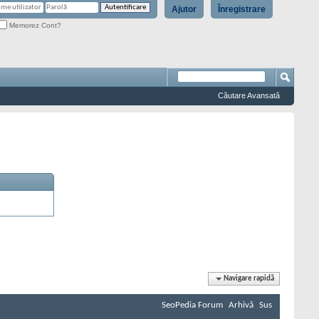
Ajutor
Înregistrare
Memorez Cont?
Căutare Avansată
Navigare rapidă
SeoPedia Forum
Arhivă
Sus