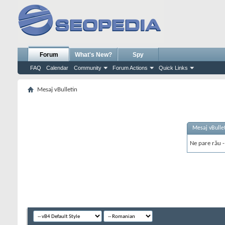
Forum
What's New?
Spy
FAQ
Calendar
Community
Forum Actions
Quick Links
Mesaj vBulletin
Mesaj vBulle
Ne pare rău - 