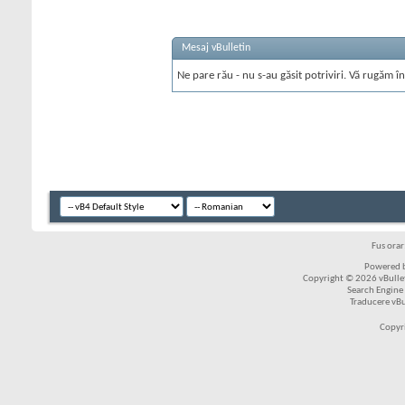
Mesaj vBulletin
Ne pare rău - nu s-au găsit potriviri. Vă rugăm în
Fus ora
Powered b
Copyright © 2026 vBulleti
Search Engine
Traducere vB
Copyr