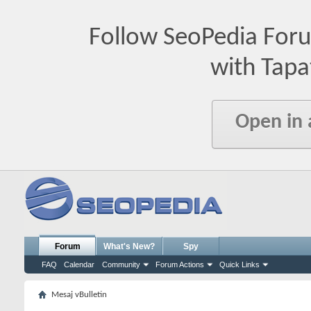
Follow SeoPedia For
with Tapa
Open in
Forum
What's New?
Spy
FAQ
Calendar
Community
Forum Actions
Quick Links
Mesaj vBulletin