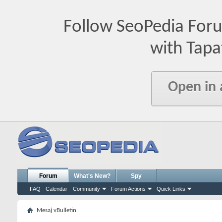
Follow SeoPedia For
with Tapa
Open in
Forum
What's New?
Spy
FAQ
Calendar
Community
Forum Actions
Quick Links
Mesaj vBulletin