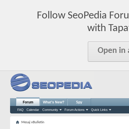
Follow SeoPedia For
with Tapa
Open in
Forum
What's New?
Spy
FAQ
Calendar
Community
Forum Actions
Quick Links
Mesaj vBulletin