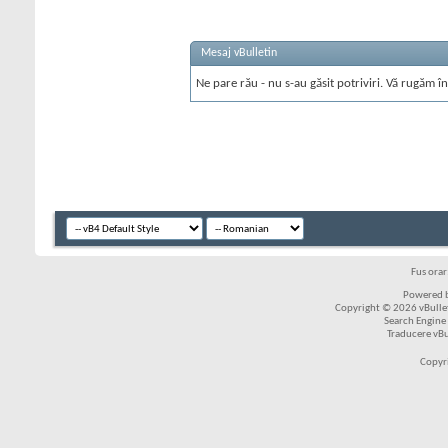
Mesaj vBulletin
Ne pare rău - nu s-au găsit potriviri. Vă rugăm în
Fus ora
Powered b
Copyright © 2026 vBulleti
Search Engine
Traducere vB
Copyr