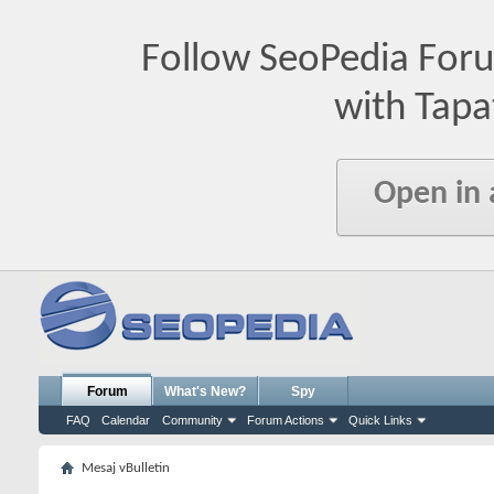
Follow SeoPedia For
with Tapa
Open in
Forum
What's New?
Spy
FAQ
Calendar
Community
Forum Actions
Quick Links
Mesaj vBulletin