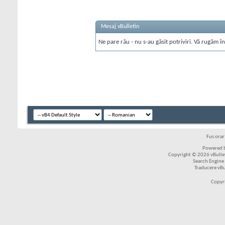
Mesaj vBulletin
Ne pare rău - nu s-au găsit potriviri. Vă rugăm în
Fus ora
Powered b
Copyright © 2026 vBulleti
Search Engine
Traducere vB
Copyr