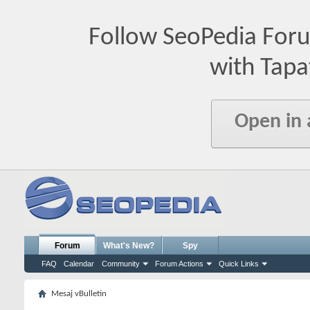
Follow SeoPedia For
with Tapa
Open in
Forum
What's New?
Spy
FAQ
Calendar
Community
Forum Actions
Quick Links
Mesaj vBulletin