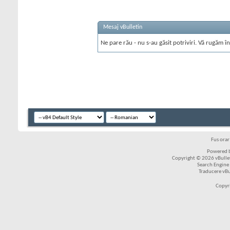
Mesaj vBulletin
Ne pare rău - nu s-au găsit potriviri. Vă rugăm în
Fus ora
Powered b
Copyright © 2026 vBulleti
Search Engine
Traducere vB
Copyr