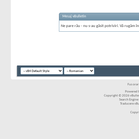
Mesaj vBulletin
Ne pare rău - nu s-au găsit potriviri. Vă rugăm în
Fus ora
Powered b
Copyright © 2026 vBulleti
Search Engine
Traducere vB
Copyr