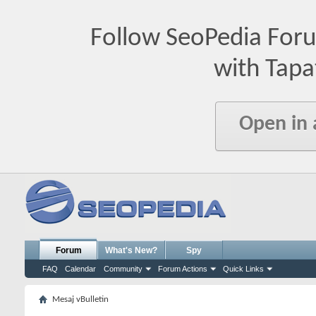
Follow SeoPedia For
with Tapa
Open in
Forum
What's New?
Spy
FAQ
Calendar
Community
Forum Actions
Quick Links
Mesaj vBulletin