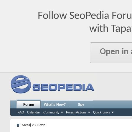
Follow SeoPedia For
with Tapa
Open in
Forum
What's New?
Spy
FAQ
Calendar
Community
Forum Actions
Quick Links
Mesaj vBulletin