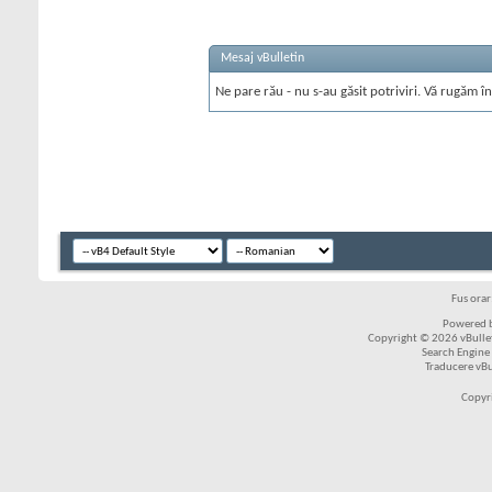
Mesaj vBulletin
Ne pare rău - nu s-au găsit potriviri. Vă rugăm în
Fus ora
Powered b
Copyright © 2026 vBulleti
Search Engine
Traducere vB
Copyr