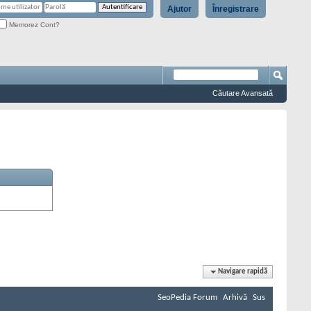
Ajutor
Înregistrare
Memorez Cont?
Căutare Avansată
Navigare rapidă
SeoPedia Forum
Arhivă
Sus