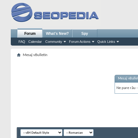
Forum
What's New?
Spy
FAQ
Calendar
Community
Forum Actions
Quick Links
Mesaj vBulletin
Mesaj vBulle
Ne pare rău - 