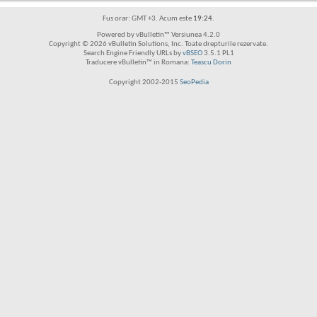
Fus orar: GMT +3. Acum este
19:24
.
Powered by vBulletin™ Versiunea 4.2.0
Copyright © 2026 vBulletin Solutions, Inc. Toate drepturile rezervate.
Search Engine Friendly URLs by
vBSEO
3.5.1 PL1
Traducere vBulletin™ in Romana:
Teascu Dorin
Copyright 2002-2015
SeoPedia