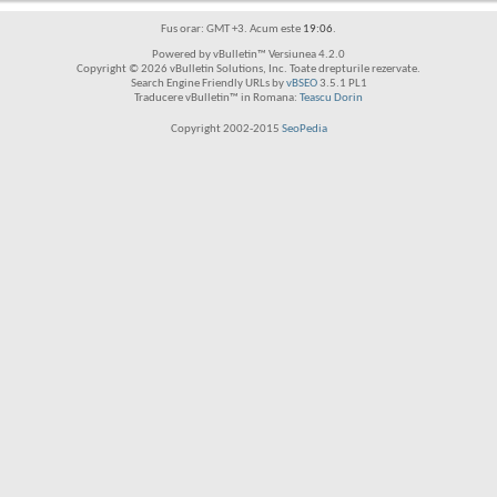
Fus orar: GMT +3. Acum este
19:06
.
Powered by vBulletin™ Versiunea 4.2.0
Copyright © 2026 vBulletin Solutions, Inc. Toate drepturile rezervate.
Search Engine Friendly URLs by
vBSEO
3.5.1 PL1
Traducere vBulletin™ in Romana:
Teascu Dorin
Copyright 2002-2015
SeoPedia