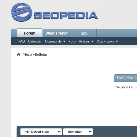
Forum
What's New?
Spy
FAQ
Calendar
Community
Forum Actions
Quick Links
Mesaj vBulletin
Mesaj vBulle
Ne pare rău - 