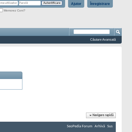
Ajutor
Înregistrare
Memorez Cont?
Căutare Avansată
Navigare rapidă
SeoPedia Forum
Arhivă
Sus