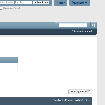
Ajutor
Înregistrare
Memorez Cont?
Căutare Avansată
Navigare rapidă
SeoPedia Forum
Arhivă
Sus