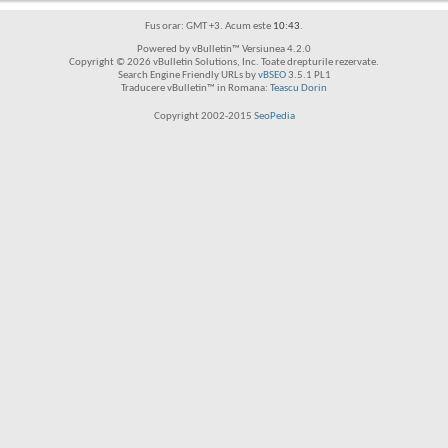
Fus orar: GMT +3. Acum este
10:43
.
Powered by vBulletin™ Versiunea 4.2.0
Copyright © 2026 vBulletin Solutions, Inc. Toate drepturile rezervate.
Search Engine Friendly URLs by
vBSEO
3.5.1 PL1
Traducere vBulletin™ in Romana:
Teascu Dorin
Copyright 2002-2015
SeoPedia