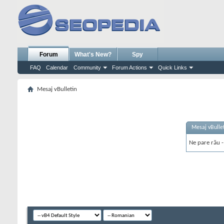
Forum
What's New?
Spy
FAQ
Calendar
Community
Forum Actions
Quick Links
Mesaj vBulletin
Mesaj vBulle
Ne pare rău - 