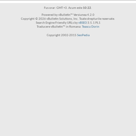
Fus orar: GMT +3. Acum este
10:22
.
Powered by vBulletin™ Versiunea 4.2.0
Copyright © 2026 vBulletin Solutions, Inc. Toate drepturile rezervate.
Search Engine Friendly URLs by
vBSEO
3.5.1 PL1
Traducere vBulletin™ in Romana:
Teascu Dorin
Copyright 2002-2015
SeoPedia