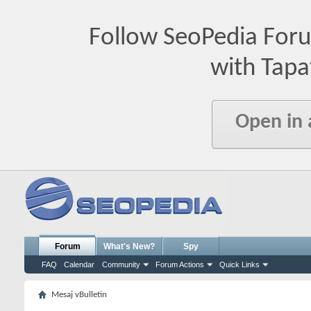
Follow SeoPedia For
with Tapa
Open in
Forum
What's New?
Spy
FAQ
Calendar
Community
Forum Actions
Quick Links
Mesaj vBulletin