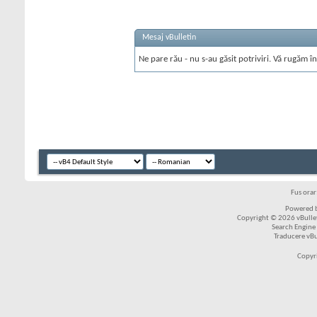
Mesaj vBulletin
Ne pare rău - nu s-au găsit potriviri. Vă rugăm în
Fus ora
Powered b
Copyright © 2026 vBulleti
Search Engine
Traducere vB
Copyr