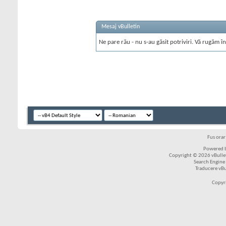
Mesaj vBulletin
Ne pare rău - nu s-au găsit potriviri. Vă rugăm în
Fus ora
Powered b
Copyright © 2026 vBulleti
Search Engine
Traducere vB
Copyr