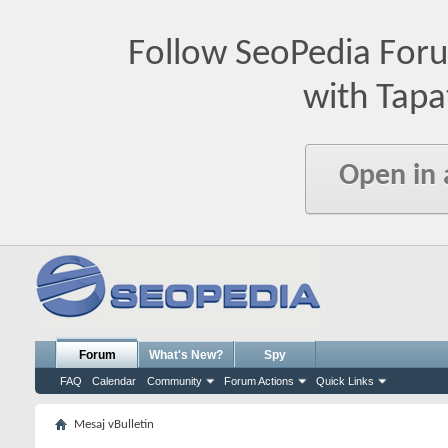
Follow SeoPedia For
with Tapa
Open in
Forum
What's New?
Spy
FAQ
Calendar
Community
Forum Actions
Quick Links
Mesaj vBulletin