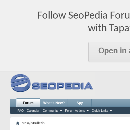
Follow SeoPedia For
with Tapa
Open in
Forum
What's New?
Spy
FAQ
Calendar
Community
Forum Actions
Quick Links
Mesaj vBulletin