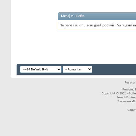
Mesaj vBulletin
Ne pare rău - nu s-au găsit potriviri. Vă rugăm în
Fus ora
Powered b
Copyright © 2026 vBulleti
Search Engine
Traducere vB
Copyr