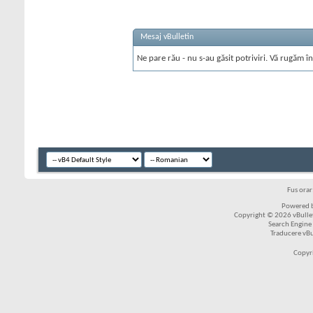
Mesaj vBulletin
Ne pare rău - nu s-au găsit potriviri. Vă rugăm în
Fus ora
Powered b
Copyright © 2026 vBulleti
Search Engine
Traducere vB
Copyr