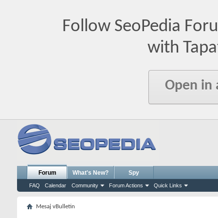
Follow SeoPedia For
with Tapa
Open in
Forum
What's New?
Spy
FAQ
Calendar
Community
Forum Actions
Quick Links
Mesaj vBulletin