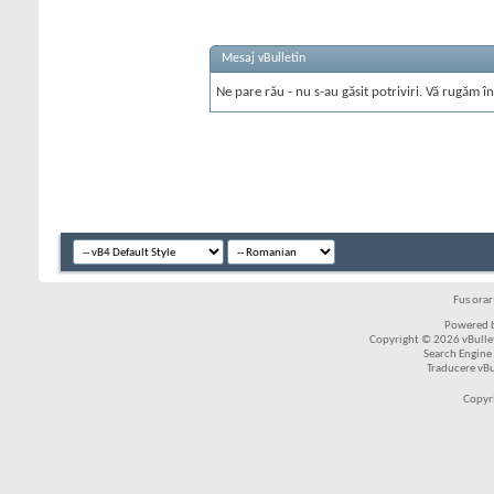
Mesaj vBulletin
Ne pare rău - nu s-au găsit potriviri. Vă rugăm în
Fus ora
Powered b
Copyright © 2026 vBulleti
Search Engine
Traducere vB
Copyr