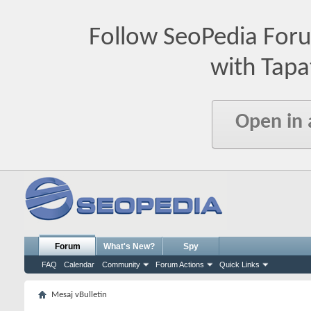
Follow SeoPedia For
with Tapa
Open in
Forum
What's New?
Spy
FAQ
Calendar
Community
Forum Actions
Quick Links
Mesaj vBulletin