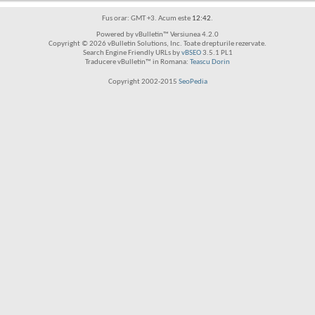
Fus orar: GMT +3. Acum este
12:42
.
Powered by vBulletin™ Versiunea 4.2.0
Copyright © 2026 vBulletin Solutions, Inc. Toate drepturile rezervate.
Search Engine Friendly URLs by
vBSEO
3.5.1 PL1
Traducere vBulletin™ in Romana:
Teascu Dorin
Copyright 2002-2015
SeoPedia