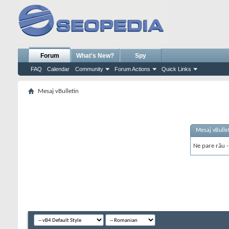
Forum
What's New?
Spy
FAQ
Calendar
Community
Forum Actions
Quick Links
Mesaj vBulletin
Mesaj vBulle
Ne pare rău - 