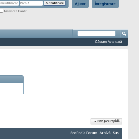
Ajutor
Înregistrare
Memorez Cont?
Căutare Avansată
Navigare rapidă
SeoPedia Forum
Arhivă
Sus