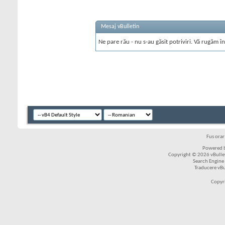
Mesaj vBulletin
Ne pare rău - nu s-au găsit potriviri. Vă rugăm în
Fus ora
Powered b
Copyright © 2026 vBulleti
Search Engine
Traducere vB
Copyr