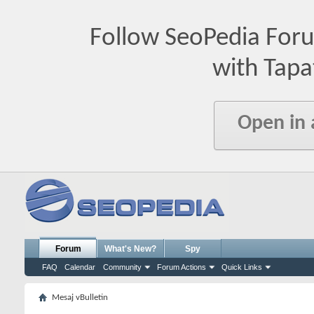
Follow SeoPedia For
with Tapa
Open in
Forum
What's New?
Spy
FAQ
Calendar
Community
Forum Actions
Quick Links
Mesaj vBulletin