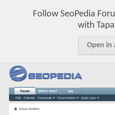
Follow SeoPedia For
with Tapa
Open in
Forum
What's New?
Spy
FAQ
Calendar
Community
Forum Actions
Quick Links
Mesaj vBulletin