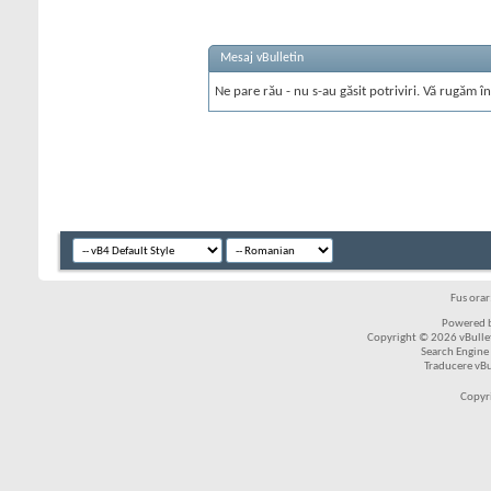
Mesaj vBulletin
Ne pare rău - nu s-au găsit potriviri. Vă rugăm în
Fus ora
Powered b
Copyright © 2026 vBulleti
Search Engine
Traducere vB
Copyr