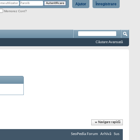
Ajutor
Înregistrare
Memorez Cont?
Căutare Avansată
Navigare rapidă
SeoPedia Forum
Arhivă
Sus