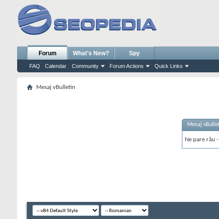
Forum
What's New?
Spy
FAQ
Calendar
Community
Forum Actions
Quick Links
Mesaj vBulletin
Mesaj vBulle
Ne pare rău - 