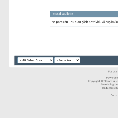
Mesaj vBulletin
Ne pare rău - nu s-au găsit potriviri. Vă rugăm în
Fus ora
Powered b
Copyright © 2026 vBulleti
Search Engine
Traducere vB
Copyr