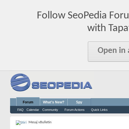
Follow SeoPedia For
with Tapa
Open in
Forum
What's New?
Spy
FAQ
Calendar
Community
Forum Actions
Quick Links
Mesaj vBulletin