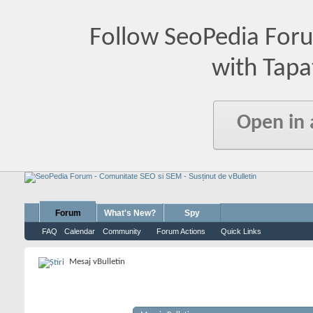
Follow SeoPedia For
with Tapa
Open in
Forum
What's New?
Spy
FAQ
Calendar
Community
Forum Actions
Quick Links
Mesaj vBulletin