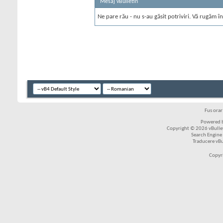
Mesaj vBulletin
Ne pare rău - nu s-au găsit potriviri. Vă rugăm în
Fus ora
Powered b
Copyright © 2026 vBulleti
Search Engine
Traducere vB
Copyr