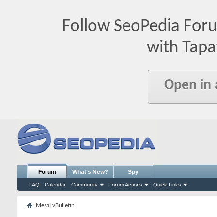
Follow SeoPedia For
with Tapa
Open in
Forum
What's New?
Spy
FAQ
Calendar
Community
Forum Actions
Quick Links
Mesaj vBulletin