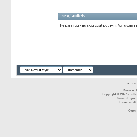
Mesaj vBulletin
Ne pare rău - nu s-au găsit potriviri. Vă rugăm în
Fus ora
Powered b
Copyright © 2026 vBulleti
Search Engine
Traducere vB
Copyr