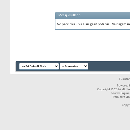
Mesaj vBulletin
Ne pare rău - nu s-au găsit potriviri. Vă rugăm în
Fus ora
Powered b
Copyright © 2026 vBulleti
Search Engine
Traducere vB
Copyr