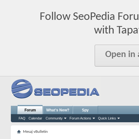
Follow SeoPedia For
with Tapa
Open in
Forum
What's New?
Spy
FAQ
Calendar
Community
Forum Actions
Quick Links
Mesaj vBulletin