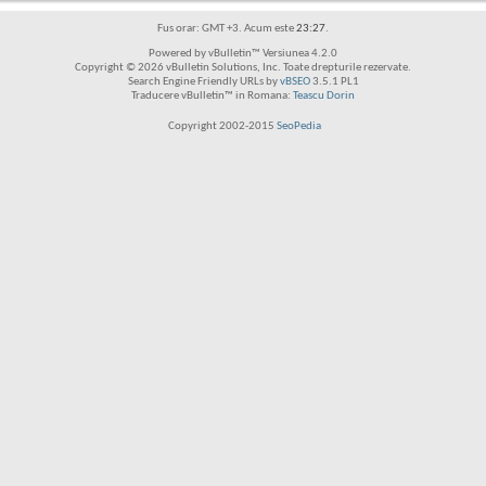
Fus orar: GMT +3. Acum este
23:27
.
Powered by vBulletin™ Versiunea 4.2.0
Copyright © 2026 vBulletin Solutions, Inc. Toate drepturile rezervate.
Search Engine Friendly URLs by
vBSEO
3.5.1 PL1
Traducere vBulletin™ in Romana:
Teascu Dorin
Copyright 2002-2015
SeoPedia