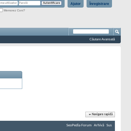
Ajutor
Înregistrare
Memorez Cont?
Căutare Avansată
Navigare rapidă
SeoPedia Forum
Arhivă
Sus