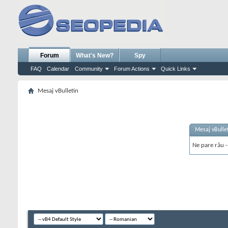
Forum
What's New?
Spy
FAQ
Calendar
Community
Forum Actions
Quick Links
Mesaj vBulletin
Mesaj vBulle
Ne pare rău - 