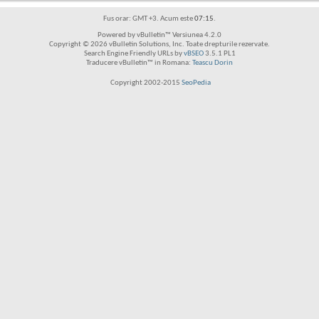
Fus orar: GMT +3. Acum este
07:15
.
Powered by vBulletin™ Versiunea 4.2.0
Copyright © 2026 vBulletin Solutions, Inc. Toate drepturile rezervate.
Search Engine Friendly URLs by
vBSEO
3.5.1 PL1
Traducere vBulletin™ in Romana:
Teascu Dorin
Copyright 2002-2015
SeoPedia