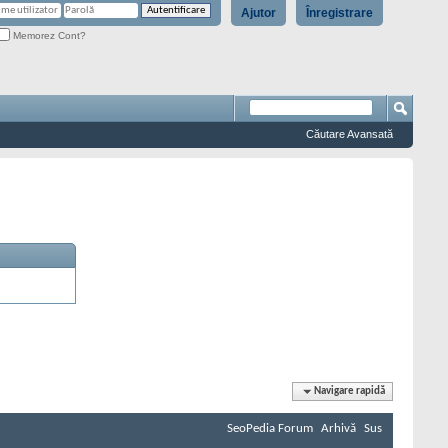
Ajutor
Înregistrare
Memorez Cont?
Căutare Avansată
Navigare rapidă
SeoPedia Forum
Arhivă
Sus