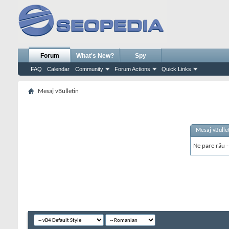
Forum
What's New?
Spy
FAQ
Calendar
Community
Forum Actions
Quick Links
Mesaj vBulletin
Mesaj vBulle
Ne pare rău - 