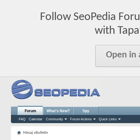
Follow SeoPedia For
with Tapa
Open in
Forum
What's New?
Spy
FAQ
Calendar
Community
Forum Actions
Quick Links
Mesaj vBulletin