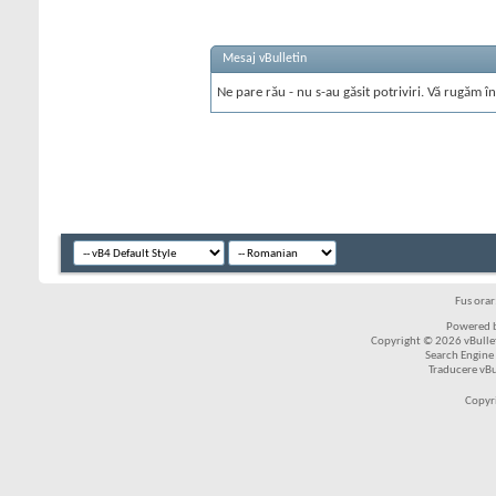
Mesaj vBulletin
Ne pare rău - nu s-au găsit potriviri. Vă rugăm în
Fus ora
Powered b
Copyright © 2026 vBulleti
Search Engine
Traducere vB
Copyr