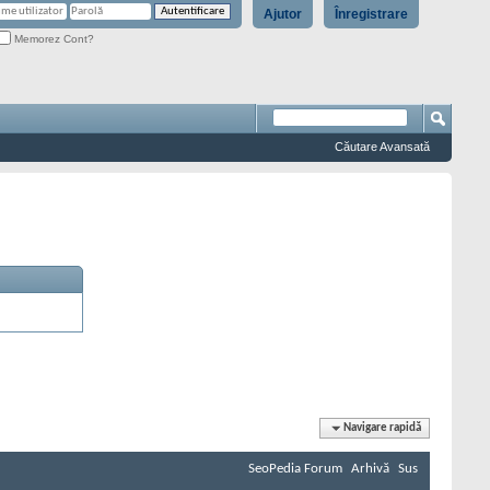
Ajutor
Înregistrare
Memorez Cont?
Căutare Avansată
Navigare rapidă
SeoPedia Forum
Arhivă
Sus