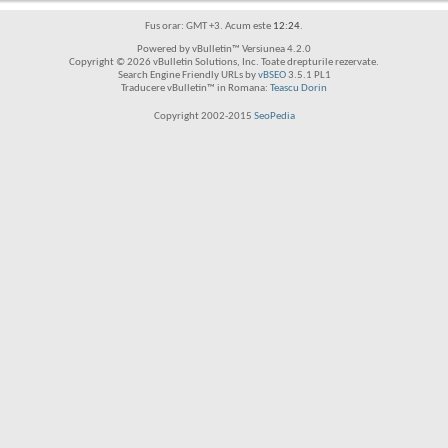
Fus orar: GMT +3. Acum este
12:24
.
Powered by vBulletin™ Versiunea 4.2.0
Copyright © 2026 vBulletin Solutions, Inc. Toate drepturile rezervate.
Search Engine Friendly URLs by
vBSEO
3.5.1 PL1
Traducere vBulletin™ in Romana:
Teascu Dorin
Copyright 2002-2015
SeoPedia