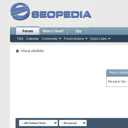
Forum
What's New?
Spy
FAQ
Calendar
Community
Forum Actions
Quick Links
Mesaj vBulletin
Mesaj vBulle
Ne pare rău - 