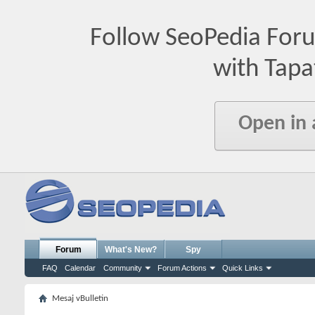
Follow SeoPedia For
with Tapa
Open in
Forum
What's New?
Spy
FAQ
Calendar
Community
Forum Actions
Quick Links
Mesaj vBulletin