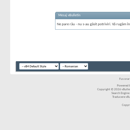
Mesaj vBulletin
Ne pare rău - nu s-au găsit potriviri. Vă rugăm în
Fus ora
Powered b
Copyright © 2026 vBulleti
Search Engine
Traducere vB
Copyr