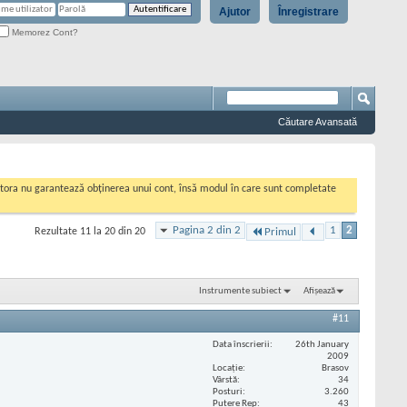
Ajutor
Înregistrare
Memorez Cont?
Căutare Avansată
cestora nu garantează obținerea unui cont, însă modul în care sunt completate
Pagina 2 din 2
1
2
Rezultate 11 la 20 din 20
Primul
Instrumente subiect
Afișează
#11
Data înscrierii
26th January
2009
Locaţie
Brasov
Vârstă
34
Posturi
3.260
Putere Rep
43