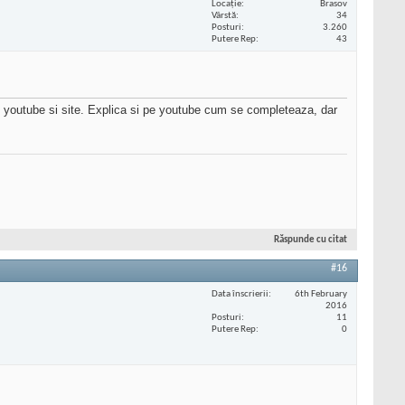
Locaţie
Brasov
Vârstă
34
Posturi
3.260
Putere Rep
43
de youtube si site. Explica si pe youtube cum se completeaza, dar
Răspunde cu citat
#16
Data înscrierii
6th February
2016
Posturi
11
Putere Rep
0