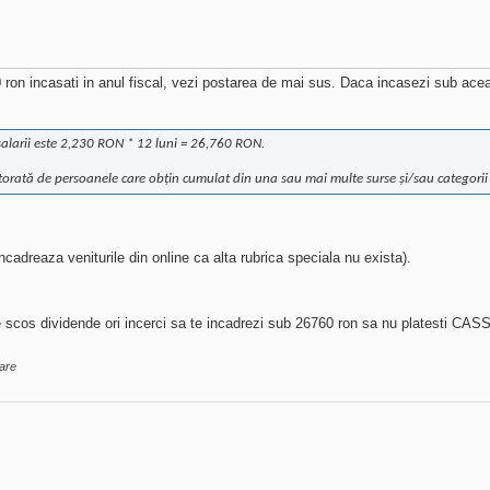
 ron incasati in anul fiscal, vezi postarea de mai sus. Daca incasezi sub a
salarii este 2,230 RON * 12 luni = 26,760 RON.
tă de persoanele care obțin cumulat din una sau mai multe surse și/sau categorii de
ncadreaza veniturile din online ca alta rubrica speciala nu exista).
de scos dividende ori incerci sa te incadrezi sub 26760 ron sa nu platesti CASS,
are