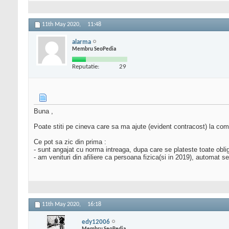
11th May 2020,
11:48
alarma
Membru SeoPedia
Reputatie:
29
Buna ,
Poate stiti pe cineva care sa ma ajute (evident contracost) la com
Ce pot sa zic din prima :
- sunt angajat cu norma intreaga, dupa care se plateste toate obliga
- am venituri din afiliere ca persoana fizica(si in 2019), automat
11th May 2020,
16:18
edy12006