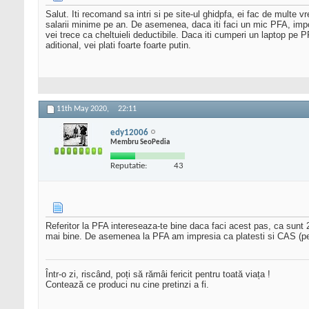
Salut. Iti recomand sa intri si pe site-ul ghidpfa, ei fac de multe
salarii minime pe an. De asemenea, daca iti faci un mic PFA, impozitul
vei trece ca cheltuieli deductibile. Daca iti cumperi un laptop pe P
aditional, vei plati foarte foarte putin.
11th May 2020,
22:11
edy12006
Membru SeoPedia
Reputatie:
43
Referitor la PFA intereseaza-te bine daca faci acest pas, ca sunt 2
mai bine. De asemenea la PFA am impresia ca platesti si CAS (pens
Într-o zi, riscând, poți să rămâi fericit pentru toată viața !
Contează ce produci nu cine pretinzi a fi.