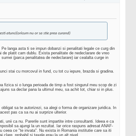
atesti atunci(oricum nu or sa stie prea curand)
Pe langa asta ti se impun dobanzi si penalitati legale ce curg din
ai de platit cam dublu. Exista penalitate de nedeclarare de vreo
 sumei (parca penalitatea de nedeclarare) iar cealalta curge in
unci stai cu morcovul in fund, cu tot cu iepure, brazda si gradina.
fizica si o lunga perioada de timp a fost singurul meu scop de zi
juns sa declar pana la ultimul meu, sa achit tot, chiar si in plus.
obligat sa te autorizezi, sa alegi o forma de organizare juridica. In
acest pas ca sa nu ai surprize ulterior.
, unii ca nu. Parerile sunt impartite intre consultanti. Ideea e ca
mposibil sa ajungi la un rezultat. Iar orice raspuns adresat ANAF-
u ceea ce "te invata". Nu exista in Romania institutie care sa iti
 clare, probabil si taxele erau la un alt nivel.