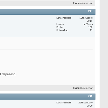
Răspunde cu citat
#14
Data înscrierii
10th August
2011
Locaţie
Tg Mures
Posturi
180
Putere Rep
29
-l depasesc).
Răspunde cu citat
#15
Data înscrierii
26th January
2009