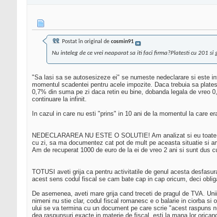
Postat în original de
cosmin91
Nu inteleg de ce vrei neaparat sa iti faci firma?Platesti cu 201 si 
"Sa lasi sa se autosesizeze ei" se numeste nedeclarare si este inf
momentul scadentei pentru acele impozite. Daca trebuia sa platesti 
0,7% din suma pe zi daca retin eu bine, dobanda legala de vreo 0,1
continuare la infinit.
In cazul in care nu esti "prins" in 10 ani de la momentul la care e
NEDECLARAREA NU ESTE O SOLUTIE! Am analizat si eu toate variante
cu zi, sa ma documentez cat pot de mult pe aceasta situatie si am fo
Am de recuperat 1000 de euro de la ei de vreo 2 ani si sunt dus c
TOTUSI aveti grija ca pentru activitatile de genul acesta desfasurat
acest sens codul fiscal se cam bate cap in cap oricum, deci obligat
De asemenea, aveti mare grija cand treceti de pragul de TVA. Unii zi
nimeni nu stie clar, codul fiscal romanesc e o balarie in ciorba si
ului se va termina cu un document pe care scrie "acest raspuns nu c
dea raspunsuri exacte in materie de fiscal, esti la mana lor oricand.