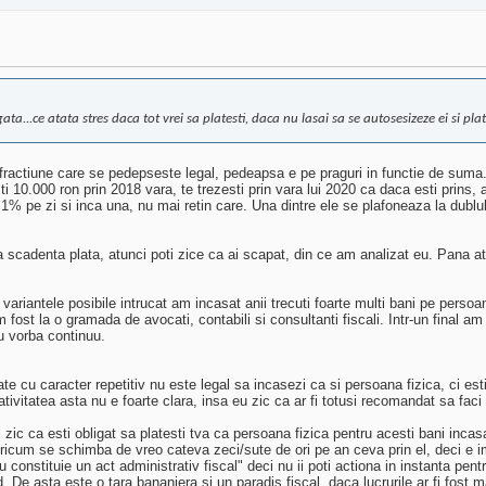
gata...ce atata stres daca tot vrei sa platesti, daca nu lasai sa se autosesizeze ei si pl
ractiune care se pedepseste legal, pedeapsa e pe praguri in functie de suma. 
10.000 ron prin 2018 vara, te trezesti prin vara lui 2020 ca daca esti prins, 
% pe zi si inca una, nu mai retin care. Una dintre ele se plafoneaza la dublul
ra scadenta plata, atunci poti zice ca ai scapat, din ce am analizat eu. Pana at
le posibile intrucat am incasat anii trecuti foarte multi bani pe persoana 
st la o gramada de avocati, contabili si consultanti fiscali. Intr-un final am a
u vorba continuu.
e cu caracter repetitiv nu este legal sa incasezi ca si persoana fizica, ci esti 
ivitatea asta nu e foarte clara, insa eu zic ca ar fi totusi recomandat sa faci 
c ca esti obligat sa platesti tva ca persoana fizica pentru acesti bani incasati
 oricum se schimba de vreo cateva zeci/sute de ori pe an ceva prin el, deci e i
onstituie un act administrativ fiscal" deci nu ii poti actiona in instanta pentr
 De asta este o tara bananiera si un paradis fiscal, daca lucrurile ar fi fost mai