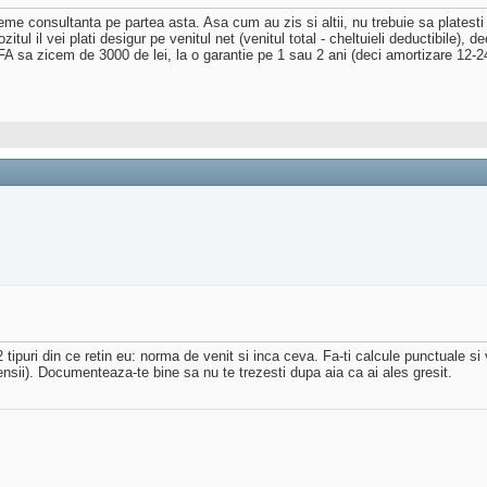
 vreme consultanta pe partea asta. Asa cum au zis si altii, nu trebuie sa plates
 il vei plati desigur pe venitul net (venitul total - cheltuieli deductibile), deci 
FA sa zicem de 3000 de lei, la o garantie pe 1 sau 2 ani (deci amortizare 12-24 
 tipuri din ce retin eu: norma de venit si inca ceva. Fa-ti calcule punctuale s
ii). Documenteaza-te bine sa nu te trezesti dupa aia ca ai ales gresit.