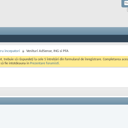
ru incepatori
Venituri AdSense, ING si PFA
ont, trebuie să răspundeți la cele 5 întrebări din formularul de înregistrare. Completarea a
i să fie intotdeauna in
Prezentare forumisti
.