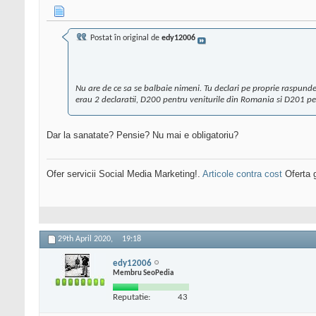
Postat în original de
edy12006
Nu are de ce sa se balbaie nimeni. Tu declari pe proprie raspunde
erau 2 declaratii, D200 pentru veniturile din Romania si D201 pen
Dar la sanatate? Pensie? Nu mai e obligatoriu?
Ofer servicii Social Media Marketing!.
Articole contra cost
Oferta g
29th April 2020,
19:18
edy12006
Membru SeoPedia
Reputatie:
43