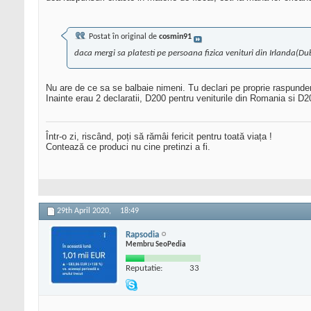
Postat în original de
cosmin91
daca mergi sa platesti pe persoana fizica venituri din Irlanda(Du
Nu are de ce sa se balbaie nimeni. Tu declari pe proprie raspundere
Inainte erau 2 declaratii, D200 pentru veniturile din Romania si D20
Într-o zi, riscând, poți să rămâi fericit pentru toată viața !
Contează ce produci nu cine pretinzi a fi.
29th April 2020,
18:49
Rapsodia
Membru SeoPedia
Reputatie:
33