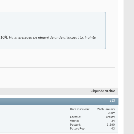
i 10%
. Nu intereseaza pe nimeni de unde ai incasat tu. Inainte
Răspunde cu citat
#13
Data înscrierii
26th January
2009
Locaţie
Brasov
Vârstă
34
Posturi
3.260
Putere Rep
43