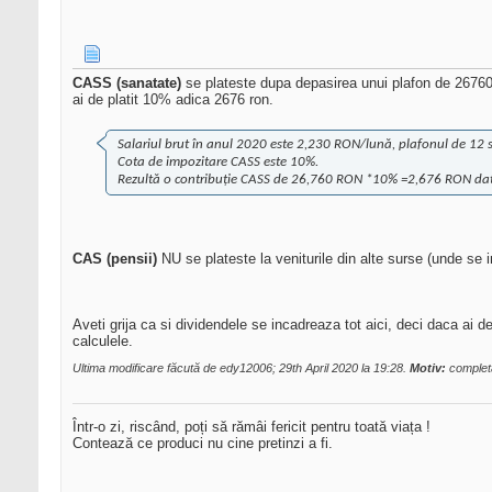
CASS (sanatate)
se plateste dupa depasirea unui plafon de 26760
ai de platit 10% adica 2676 ron.
Salariul brut în anul 2020 este 2,230 RON/lună, plafonul de 12 
Cota de impozitare CASS este 10%.
Rezultă o contribuție CASS de 26,760 RON *10% =2,676 RON datora
CAS (pensii)
NU se plateste la veniturile din alte surse (unde se i
Aveti grija ca si dividendele se incadreaza tot aici, deci daca ai 
calculele.
Ultima modificare făcută de edy12006; 29th April 2020 la
19:28
.
Motiv:
complet
Într-o zi, riscând, poți să rămâi fericit pentru toată viața !
Contează ce produci nu cine pretinzi a fi.