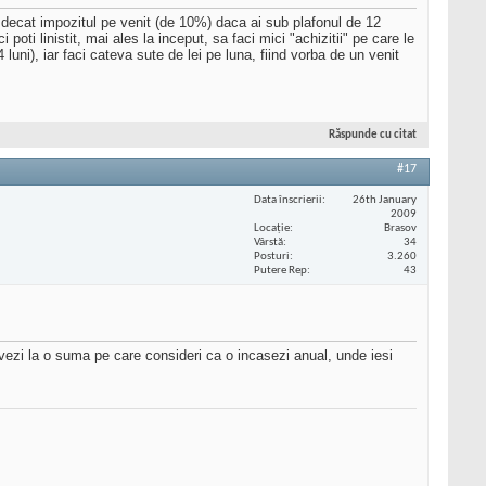
ti decat impozitul pe venit (de 10%) daca ai sub plafonul de 12
poti linistit, mai ales la inceput, sa faci mici "achizitii" pe care le
luni), iar faci cateva sute de lei pe luna, fiind vorba de un venit
Răspunde cu citat
#17
Data înscrierii
26th January
2009
Locaţie
Brasov
Vârstă
34
Posturi
3.260
Putere Rep
43
i vezi la o suma pe care consideri ca o incasezi anual, unde iesi