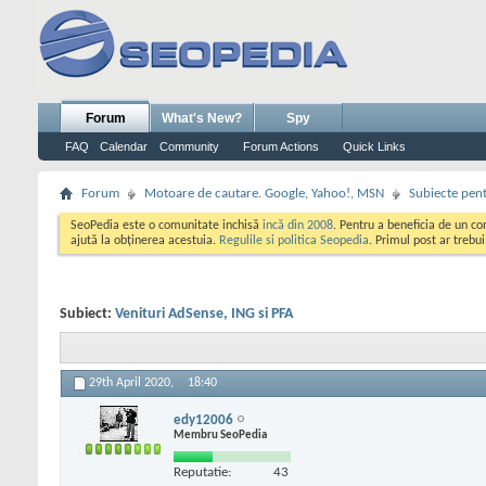
Forum
What's New?
Spy
FAQ
Calendar
Community
Forum Actions
Quick Links
Forum
Motoare de cautare. Google, Yahoo!, MSN
Subiecte pent
SeoPedia este o comunitate inchisă
incă din 2008
. Pentru a beneficia de un c
ajută la obținerea acestuia.
Regulile si politica Seopedia
. Primul post ar trebu
Subiect:
Venituri AdSense, ING si PFA
29th April 2020,
18:40
edy12006
Membru SeoPedia
Reputatie:
43