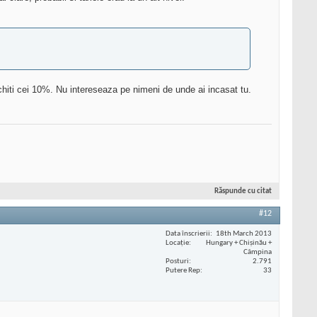
achiti cei 10%. Nu intereseaza pe nimeni de unde ai incasat tu.
Răspunde cu citat
#12
Data înscrierii
18th March 2013
Locaţie
Hungary + Chișinău +
Câmpina
Posturi
2.791
Putere Rep
33