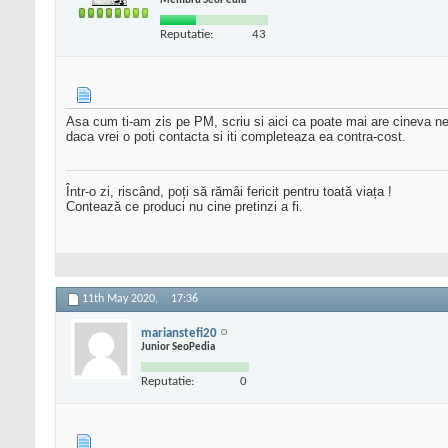
Membru SeoPedia
Reputatie:
43
Asa cum ti-am zis pe PM, scriu si aici ca poate mai are cineva nev
daca vrei o poti contacta si iti completeaza ea contra-cost.
Într-o zi, riscând, poți să rămâi fericit pentru toată viața !
Contează ce produci nu cine pretinzi a fi.
11th May 2020,
17:36
marianstefi20
Junior SeoPedia
Reputatie:
0