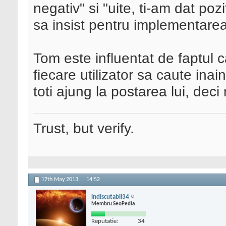
negativ" si "uite, ti-am dat pozi
sa insist pentru implementarea 
Tom este influentat de faptul c
fiecare utilizator sa caute ina
toti ajung la postarea lui, deci
Trust, but verify.
17th May 2013,
14:52
indiscutabil34
Membru SeoPedia
Reputatie:
34