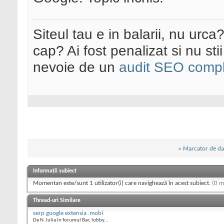
Siteul tau e in balarii, nu urca
cap? Ai fost penalizat si nu sti
nevoie de un
audit SEO compl
«
Marcator de d
Informații subiect
Momentan este/sunt 1 utilizator(i) care navighează în acest subiect.
(0 m
Thread-uri Similare
serp google extensia .mobi
De N. Iulia în forumul Bar, lobby...