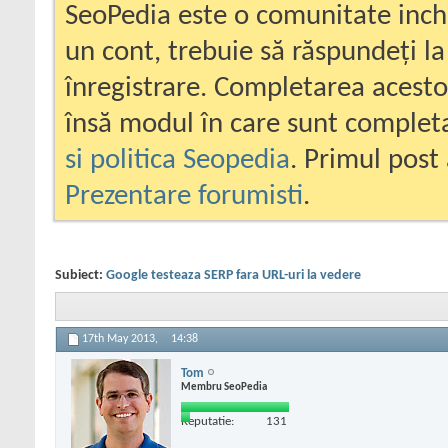
SeoPedia este o comunitate inc
un cont, trebuie să răspundeți la
înregistrare. Completarea acesto
însă modul în care sunt completa
si politica Seopedia
. Primul post 
Prezentare forumisti
.
Subiect:
Google testeaza SERP fara URL-uri la vedere
17th May 2013,
14:38
Tom
Membru SeoPedia
Reputatie:
131