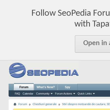
Follow SeoPedia For
with Tapa
Open in
Forum
What's New?
Spy
FAQ
Calendar
Community
Forum Actions
Quick Links
Forum
Chestiuni generale
Stiri despre motoarele de cautare, S