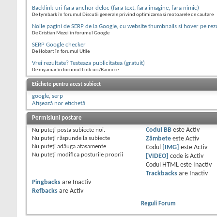
Backlink-uri fara anchor deloc (fara text, fara imagine, fara nimic)
De tymbark în forumul Discutii generale privind optimizarea si motoarele de cautare
Noile pagini de SERP de la Google, cu website thumbnails si hover pe rez
De Cristian Mezei în forumul Google
SERP Google checker
De Hobart în forumul Utile
Vrei rezultate? Testeaza publicitatea (gratuit)
De myamar în forumul Link-uri/Bannere
Etichete pentru acest subiect
google
,
serp
Afișează nor etichetă
Permisiuni postare
Nu puteţi
posta subiecte noi.
Codul BB
este
Activ
Nu puteţi
răspunde la subiecte
Zâmbete
este
Activ
Nu puteţi
adăuga ataşamente
Codul
[IMG]
este
Activ
Nu puteţi
modifica posturile proprii
[VIDEO]
code is
Activ
Codul HTML este
Inactiv
Trackbacks
are
Inactiv
Pingbacks
are
Inactiv
Refbacks
are
Activ
Reguli Forum