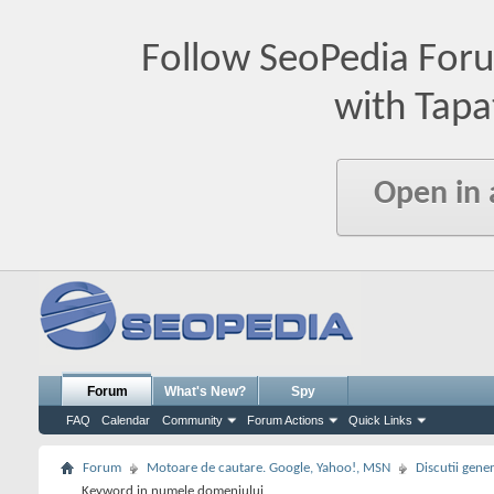
Follow SeoPedia For
with Tapa
Open in
Forum
What's New?
Spy
FAQ
Calendar
Community
Forum Actions
Quick Links
Forum
Motoare de cautare. Google, Yahoo!, MSN
Discutii gene
Keyword in numele domeniului