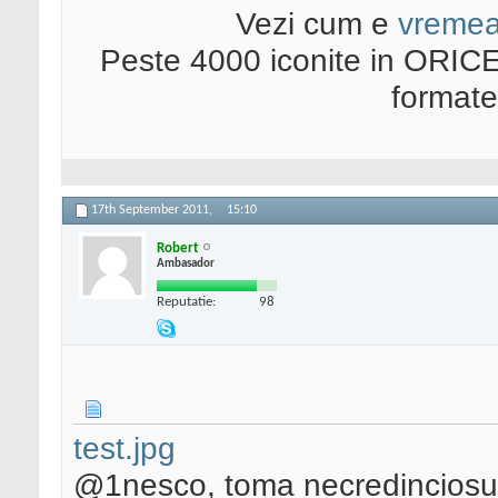
Vezi cum e
vreme
Peste 4000 iconite in ORICE
format
17th September 2011,
15:10
Robert
Ambasador
Reputatie:
98
test.jpg
@1nesco, toma necredinciosu