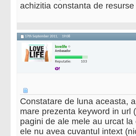
achizitia constanta de resurse 
17th September 2011,
19:08
lovelife
Ambasador
Reputatie:
103
Constatare de luna aceasta, a
mare prezenta keyword in url 
pagini de ale mele au urcat la 
ele nu avea cuvantul intext (nici