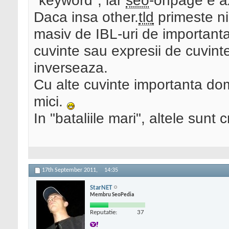
"keyword", iar
seo
-onpage e a
Daca insa other.
tld
primeste ni
masiv de IBL-uri de important
cuvinte sau expresii de cuvinte
inverseaza.
Cu alte cuvinte importanta dom
mici.
In "bataliile mari", altele sunt cr
17th September 2011,
14:35
StarNET
Membru SeoPedia
Reputatie:
37