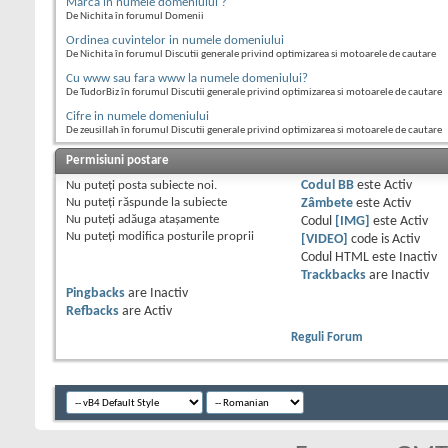
Marca in numele domeniului ?
De Nichita în forumul Domenii
Ordinea cuvintelor in numele domeniului
De Nichita în forumul Discutii generale privind optimizarea si motoarele de cautare
Cu www sau fara www la numele domeniului?
De TudorBiz în forumul Discutii generale privind optimizarea si motoarele de cautare
Cifre in numele domeniului
De zeusillah în forumul Discutii generale privind optimizarea si motoarele de cautare
Permisiuni postare
Nu puteţi
posta subiecte noi.
Codul BB
este
Activ
Nu puteţi
răspunde la subiecte
Zâmbete
este
Activ
Nu puteţi
adăuga ataşamente
Codul
[IMG]
este
Activ
Nu puteţi
modifica posturile proprii
[VIDEO]
code is
Activ
Codul HTML este
Inactiv
Trackbacks
are
Inactiv
Pingbacks
are
Inactiv
Refbacks
are
Activ
Reguli Forum