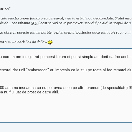
at. So?
ificata reactia unora (adica prea agresiva), insa tu esti al nou deocamdata. Sfatul meu ar
ie de... consultanta
SEO
(incat sa vrei sa iti promovezi serviciul pe aici, in scopul de a
observi, parerile sunt impartite (vezi in dreptul posturilor daca sunt utile sau nu...).
fera si tu un back link do-follow
u care m-am inregistrat pe acest forum ci pur si simplu am dorit sa fac acel too
fereste! dar unii "ambasadori" au impresia ca le stiu pe toate si fac remarci a
00 asta nu inseamna ca nu pot avea si eu pe alte forumuri (de specialitate) 
 nu fiu luat de prost de catre altii.