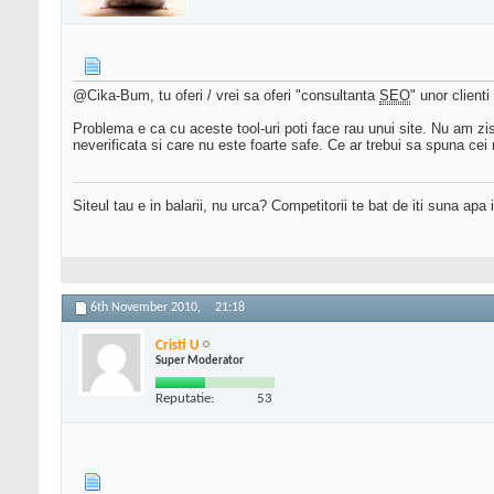
@Cika-Bum, tu oferi / vrei sa oferi "consultanta
SEO
" unor client
Problema e ca cu aceste tool-uri poti face rau unui site. Nu am zis 
neverificata si care nu este foarte safe. Ce ar trebui sa spuna cei
Siteul tau e in balarii, nu urca? Competitorii te bat de iti suna apa
6th November 2010,
21:18
Cristi U
Super Moderator
Reputatie:
53