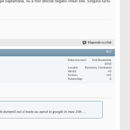
pe saptamana, nu a fost afectat negativ vreun site. Singurul lucru
Răspunde cu citat
#17
Data înscrierii
2nd November
2010
Locaţie
Romania, Constanta
Vârstă
43
Posturi
145
Putere Rep
0
 de domenii noi si toate au aprut in google in max 24h. ...