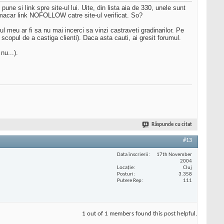
 pune si link spre site-ul lui. Uite, din lista aia de 330, unele sunt
 macar link NOFOLLOW catre site-ul verificat. So?
ul meu ar fi sa nu mai incerci sa vinzi castraveti gradinarilor. Pe
n scopul de a castiga clienti). Daca asta cauti, ai gresit forumul.
nu...).
Răspunde cu citat
#13
Data înscrierii
17th November
2004
Locaţie
Cluj
Posturi
3.358
Putere Rep
111
1 out of 1 members found this post helpful.