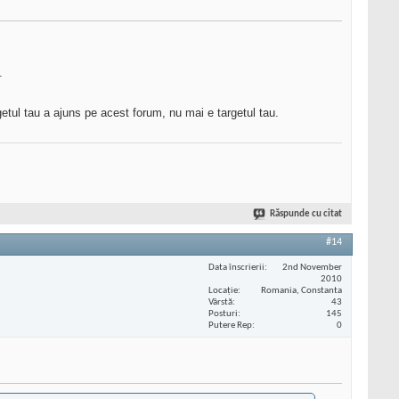
.
tul tau a ajuns pe acest forum, nu mai e targetul tau.
Răspunde cu citat
#14
Data înscrierii
2nd November
2010
Locaţie
Romania, Constanta
Vârstă
43
Posturi
145
Putere Rep
0