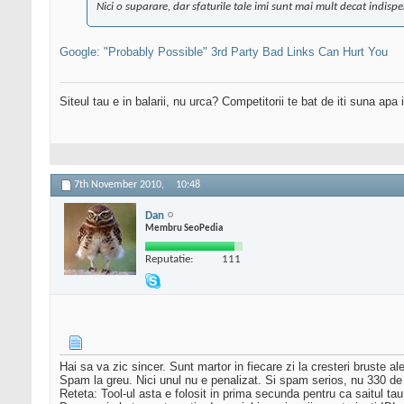
Nici o suparare, dar sfaturile tale imi sunt mai mult decat indispe
Google: "Probably Possible" 3rd Party Bad Links Can Hurt You
Siteul tau e in balarii, nu urca? Competitorii te bat de iti suna apa
7th November 2010,
10:48
Dan
Membru SeoPedia
Reputatie:
111
Hai sa va zic sincer. Sunt martor in fiecare zi la cresteri bruste ale 
Spam la greu. Nici unul nu e penalizat. Si spam serios, nu 330 de li
Reteta: Tool-ul asta e folosit in prima secunda pentru ca saitul ta