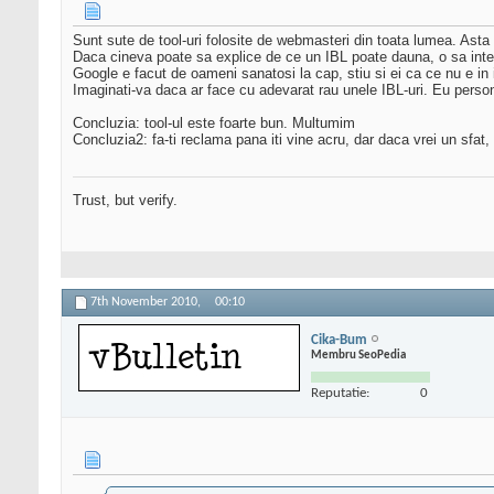
Sunt sute de tool-uri folosite de webmasteri din toata lumea. Asta 
Daca cineva poate sa explice de ce un IBL poate dauna, o sa inte
Google e facut de oameni sanatosi la cap, stiu si ei ca ce nu e in i
Imaginati-va daca ar face cu adevarat rau unele IBL-uri. Eu persona
Concluzia: tool-ul este foarte bun. Multumim
Concluzia2: fa-ti reclama pana iti vine acru, dar daca vrei un sfat, 
Trust, but verify.
7th November 2010,
00:10
Cika-Bum
Membru SeoPedia
Reputatie:
0