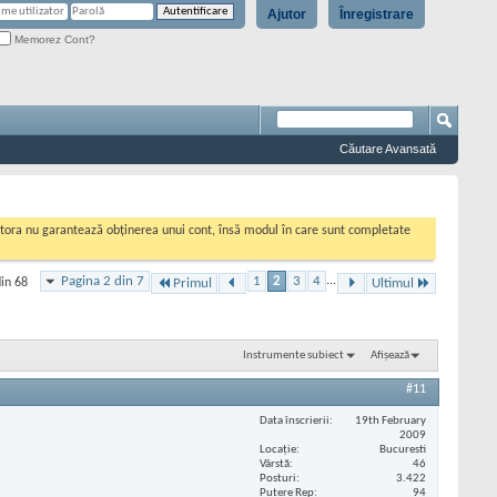
Ajutor
Înregistrare
Memorez Cont?
Căutare Avansată
cestora nu garantează obținerea unui cont, însă modul în care sunt completate
Pagina 2 din 7
1
2
3
4
...
din 68
Primul
Ultimul
Instrumente subiect
Afișează
#11
Data înscrierii
19th February
2009
Locaţie
Bucuresti
Vârstă
46
Posturi
3.422
Putere Rep
94