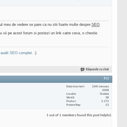
ctul meu de vedere se pare ca nu stii foarte multe despre
SEO
.
tu vii pe acest forum si postezi un link catre ceva, o chestie
n
audit SEO complet
. :)
Răspunde cu citat
#12
Data înscrierii
26th January
2008
Locaţie
Oradea
Vârstă
38
Posturi
3.172
Putere Rep
53
1 out of 1 members found this post helpful.