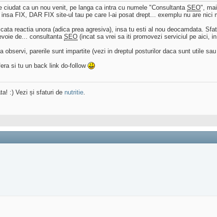
e ciudat ca un nou venit, pe langa ca intra cu numele "Consultanta
SEO
", mai
insa FIX, DAR FIX site-ul tau pe care l-ai posat drept... exemplu nu are nici
ficata reactia unora (adica prea agresiva), insa tu esti al nou deocamdata. Sfat
evoie de... consultanta
SEO
(incat sa vrei sa iti promovezi serviciul pe aici, i
bservi, parerile sunt impartite (vezi in dreptul posturilor daca sunt utile sau 
fera si tu un back link do-follow
ta! :) Vezi și sfaturi de
nutritie
.