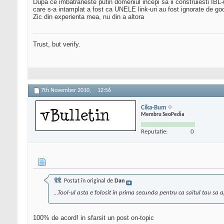
Dupa ce imbatraneste putin domeniul incepi sa ii construiesti IBL-
care s-a intamplat a fost ca UNELE link-uri au fost ignorate de goo
Zic din experienta mea, nu din a altora
Trust, but verify.
7th November 2010,
12:56
Cika-Bum
Membru SeoPedia
Reputatie:
0
Postat în original de
Dan
...Tool-ul asta e folosit in prima secunda pentru ca saitul tau sa
100% de acord! in sfarsit un post on-topic