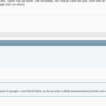
urile. Spam sau pe bune. Dar niciodata, nici macar cand am pus 1000 link-uri 
gle (nici un efect).
 apara in google. L-am folosit (bine, nu fix pe asta ci altele asemanatoare) pentru zeci