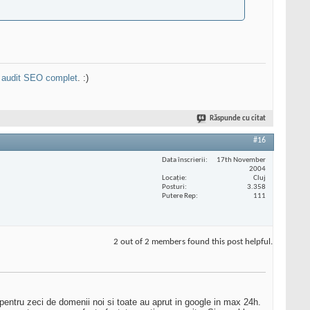
n
audit SEO complet
. :)
Răspunde cu citat
#16
Data înscrierii
17th November
2004
Locaţie
Cluj
Posturi
3.358
Putere Rep
111
2 out of 2 members found this post helpful.
 pentru zeci de domenii noi si toate au aprut in google in max 24h.