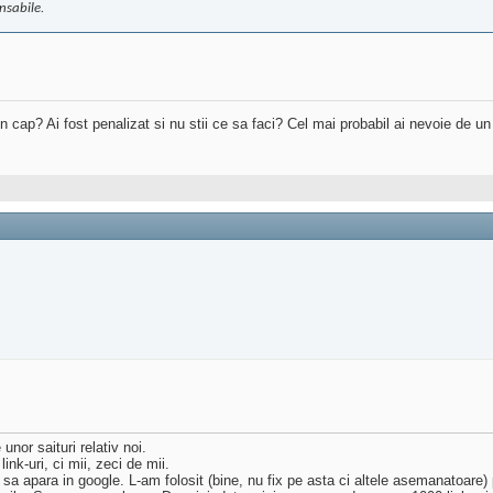
nsabile.
 in cap? Ai fost penalizat si nu stii ce sa faci? Cel mai probabil ai nevoie de u
unor saituri relativ noi.
nk-uri, ci mii, zeci de mii.
u sa apara in google. L-am folosit (bine, nu fix pe asta ci altele asemanatoare)