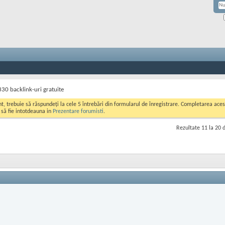
330 backlink-uri gratuite
ont, trebuie să răspundeți la cele 5 întrebări din formularul de înregistrare. Completarea a
i să fie intotdeauna in
Prezentare forumisti
.
Rezultate 11 la 20 