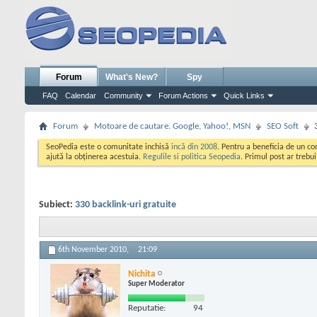
Forum
What's New?
Spy
FAQ
Calendar
Community
Forum Actions
Quick Links
Forum
Motoare de cautare. Google, Yahoo!, MSN
SEO Soft
SeoPedia este o comunitate inchisă
incă din 2008
. Pentru a beneficia de un c
ajută la obținerea acestuia.
Regulile si politica Seopedia
. Primul post ar trebu
Subiect:
330 backlink-uri gratuite
6th November 2010,
21:09
Nichita
Super Moderator
Reputatie:
94