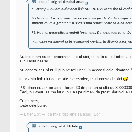
Postat în original de
Cristi Ursut
t... exemplu nu are nici macar link NOFOLLOW catre site-ul verific
Nu te mai ratoi, si incearca sa nu ne iei de prosti. Poate e nejust
suntem vo 95% gradinari si prea putini oameni care sa aiba nevo
PS: Nu mai generaliza membrii forumului. E in defavoarea ta. Daca 
PSS: Daca tot doresti sa iti promovezi serviciul in directia asta, o
Nu incercam sa imi promovez site-ul aici, nu asta a fost intentia c
si cu asta basta!
Nu generalizez si nu ii pun pe toti userii in aceeasi oala, doamne 
in privinta link-ului de pe site: se rezolva, multumesc de sfat
P.S. daca eu am pe acest forum 30 de posturi si altii au 30000000
Deci, nu vreau sa ma laud, nu iau pe nimeni de prost, dar nici eu sa
Cu respect,
toate cele bune,
--- Later Edit --- (ca mi-a fost lene sa apas "Edit")
Postat în original de
Nichita