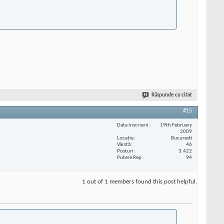
Răspunde cu citat
#15
Data înscrierii
19th February
2009
Locaţie
Bucuresti
Vârstă
46
Posturi
3.422
Putere Rep
94
1 out of 1 members found this post helpful.