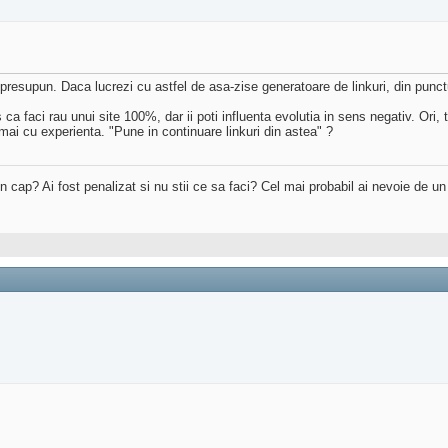
i presupun. Daca lucrezi cu astfel de asa-zise generatoare de linkuri, din pun
ca faci rau unui site 100%, dar ii poti influenta evolutia in sens negativ. Ori, 
 mai cu experienta. "Pune in continuare linkuri din astea" ?
 in cap? Ai fost penalizat si nu stii ce sa faci? Cel mai probabil ai nevoie de u