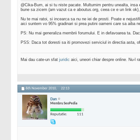
@Cika-Bum, ai si tu niste pacate. Multumim pentru unealta, insa 
bune sa zicem (am vazut ca e aboutus.org, ceea ce e un link ok), 
Nu te mai ratoi, si incearca sa nu ne iei de prosti. Poate e nejusti
aici suntem vo 95% gradinari si prea putini oameni care sa aiba n
PS: Nu mai generaliza membrii forumului. E in defavoarea ta. Daca o
PSS: Daca tot doresti sa iti promovezi serviciul in directia asta, o
Mai dau cate-un sfat
juridic
aici, uneori chiar despre online. Nu-l ra
6th November 2010,
22:13
Dan
Membru SeoPedia
Reputatie:
111