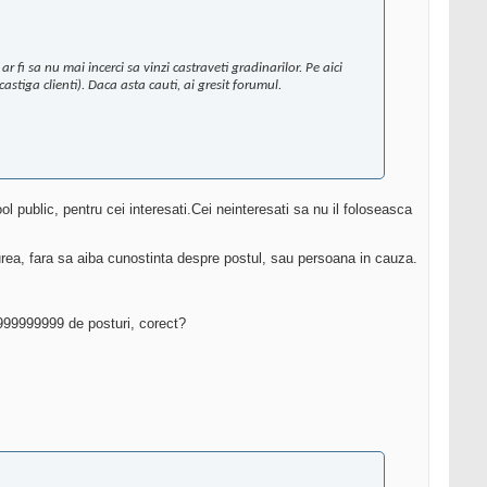
 fi sa nu mai incerci sa vinzi castraveti gradinarilor. Pe aici
 castiga clienti). Daca asta cauti, ai gresit forumul.
l public, pentru cei interesati.Cei neinteresati sa nu il foloseasca
iurea, fara sa aiba cunostinta despre postul, sau persoana in cauza.
9999999999 de posturi, corect?