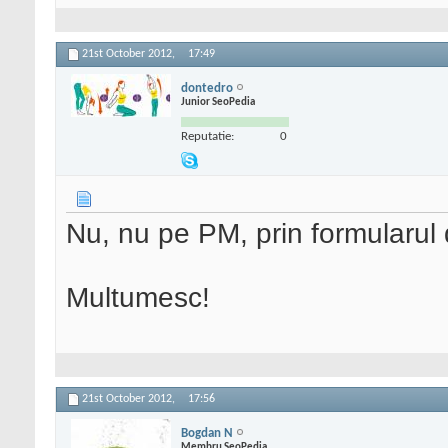
21st October 2012,
17:49
dontedro
Junior SeoPedia
Reputatie:
0
Nu, nu pe PM, prin formularul d
Multumesc!
21st October 2012,
17:56
Bogdan N
Membru SeoPedia