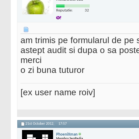
Reputatie:
32
am trimis pe formularul de pe 
astept audit si dupa o sa post
merci
o zi buna tuturor
[ex user name roiv]
21st October 2012,
17:57
PhoeniXman
Membru SeoPedia