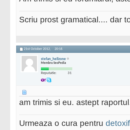
Scriu prost gramatical.... dar tot
21st October 2012,
20:16
stefan_hellzone
Membru SeoPedia
Reputatie:
31
am trimis si eu. astept raport
Urmeaza o cura pentru
detoxi