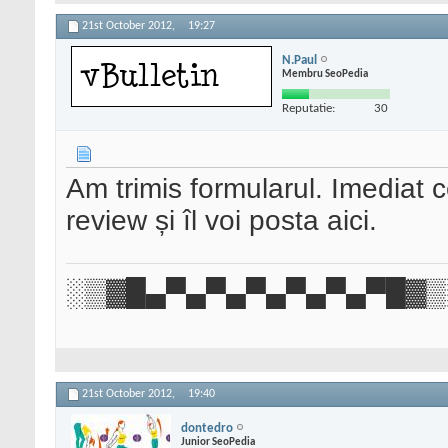
21st October 2012,
19:27
N.Paul
Membru SeoPedia
Reputatie:
30
Am trimis formularul. Imediat c
review și îl voi posta aici.
░▒▓█▄▀▄▀▄▀▄▀▄▀▄▀█▓▒
21st October 2012,
19:40
dontedro
Junior SeoPedia