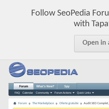
Follow SeoPedia For
with Tapa
Open in
Forum
What's New?
Spy
FAQ
Calendar
Community
Forum Actions
Quick Links
Forum
The Marketplace
Oferte gratuite
Audit SEO Complet,