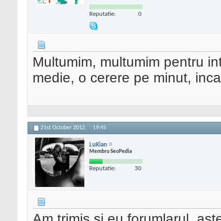
Reputatie:
0
Multumim, multumim pentru inte
medie, o cerere pe minut, inca 
21st October 2012,
19:45
LuKian
Membru SeoPedia
Reputatie:
30
Am trimis si eu forumlarul, ast