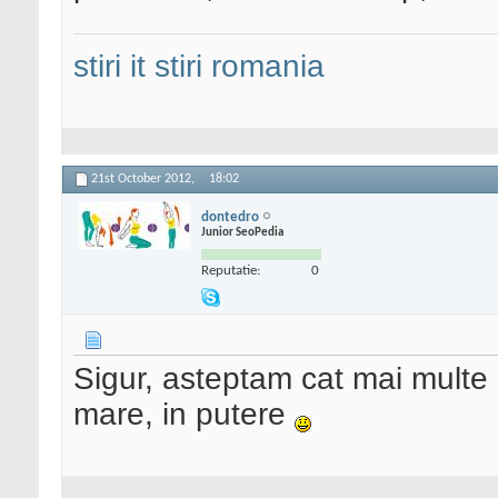
stiri it
stiri romania
21st October 2012,
18:02
dontedro
Junior SeoPedia
Reputatie:
0
Sigur, asteptam cat mai multe
mare, in putere