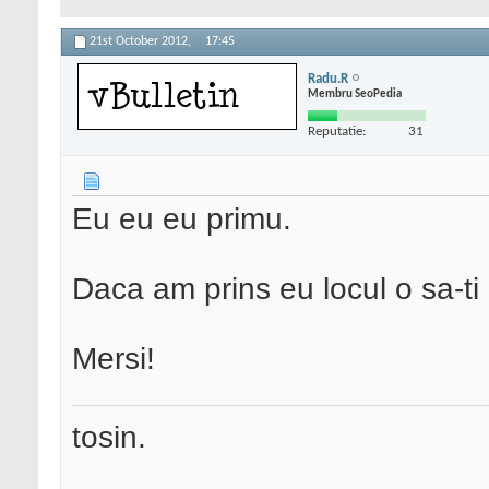
21st October 2012,
17:45
Radu.R
Membru SeoPedia
Reputatie:
31
Eu eu eu primu.
Daca am prins eu locul o sa-ti
Mersi!
tosin.