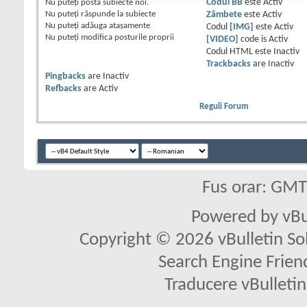
Nu puteţi
posta subiecte noi.
Codul BB
este
Activ
Nu puteţi
răspunde la subiecte
Zâmbete
este
Activ
Nu puteţi
adăuga ataşamente
Codul
[IMG]
este
Activ
Nu puteţi
modifica posturile proprii
[VIDEO]
code is
Activ
Codul HTML este
Inactiv
Trackbacks
are
Inactiv
Pingbacks
are
Inactiv
Refbacks
are
Activ
Reguli Forum
Fus orar: GM
Powered by vBu
Copyright © 2026 vBulletin Solu
Search Engine Frien
Traducere vBullet