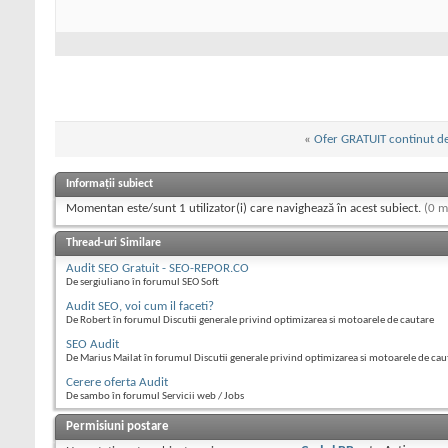
«
Ofer GRATUIT continut de c
Informații subiect
Momentan este/sunt 1 utilizator(i) care navighează în acest subiect.
(0 m
Thread-uri Similare
Audit SEO Gratuit - SEO-REPOR.CO
De sergiuliano în forumul SEO Soft
Audit SEO, voi cum il faceti?
De Robert în forumul Discutii generale privind optimizarea si motoarele de cautare
SEO Audit
De Marius Mailat în forumul Discutii generale privind optimizarea si motoarele de cau
Cerere oferta Audit
De sambo în forumul Servicii web / Jobs
Permisiuni postare