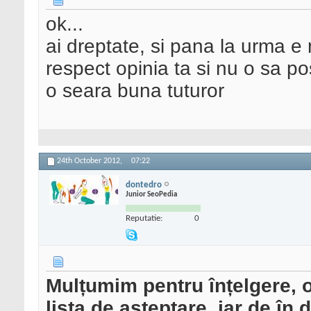
ok...
ai dreptate, si pana la urma e 
respect opinia ta si nu o sa po
o seara buna tuturor
24th October 2012,
07:22
dontedro
Junior SeoPedia
Reputatie:
0
Mulțumim pentru înțelgere, o
lista de așteptare, iar de în