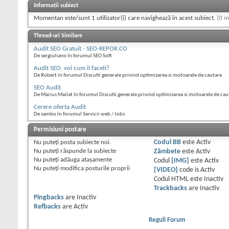
Informații subiect
Momentan este/sunt 1 utilizator(i) care navighează în acest subiect.
(0 m
Thread-uri Similare
Audit SEO Gratuit - SEO-REPOR.CO
De sergiuliano în forumul SEO Soft
Audit SEO, voi cum il faceti?
De Robert în forumul Discutii generale privind optimizarea si motoarele de cautare
SEO Audit
De Marius Mailat în forumul Discutii generale privind optimizarea si motoarele de cau
Cerere oferta Audit
De sambo în forumul Servicii web / Jobs
Permisiuni postare
Nu puteţi
posta subiecte noi.
Codul BB
este
Activ
Nu puteţi
răspunde la subiecte
Zâmbete
este
Activ
Nu puteţi
adăuga ataşamente
Codul
[IMG]
este
Activ
Nu puteţi
modifica posturile proprii
[VIDEO]
code is
Activ
Codul HTML este
Inactiv
Trackbacks
are
Inactiv
Pingbacks
are
Inactiv
Refbacks
are
Activ
Reguli Forum