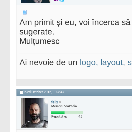
Am primit și eu, voi încerca să
sugerate.
Mulțumesc
Ai nevoie de un
logo, layout, 
23rd October 2012,
14:43
felix
Membru SeoPedia
Reputatie:
45