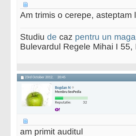
Am trimis o cerepe, asteptam l
Studiu
de
caz
pentru un maga
Bulevardul Regele Mihai I 55
23rd October 2012,
20:45
Bogdan N
Membru SeoPedia
Reputatie:
32
am primit auditul