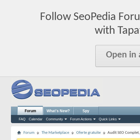
Follow SeoPedia For
with Tapa
Open in
Forum
What's New?
Spy
FAQ
Calendar
Community
Forum Actions
Quick Links
Forum
The Marketplace
Oferte gratuite
Audit SEO Complet,