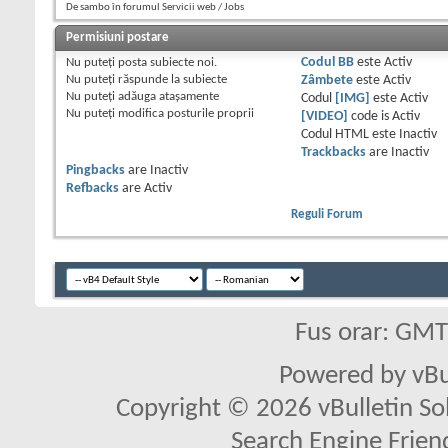
De sambo în forumul Servicii web / Jobs
Permisiuni postare
Nu puteţi
posta subiecte noi.
Codul BB
este
Activ
Nu puteţi
răspunde la subiecte
Zâmbete
este
Activ
Nu puteţi
adăuga ataşamente
Codul
[IMG]
este
Activ
Nu puteţi
modifica posturile proprii
[VIDEO]
code is
Activ
Codul HTML este
Inactiv
Trackbacks
are
Inactiv
Pingbacks
are
Inactiv
Refbacks
are
Activ
Reguli Forum
Fus orar: GM
Powered by vBu
Copyright © 2026 vBulletin Solu
Search Engine Frien