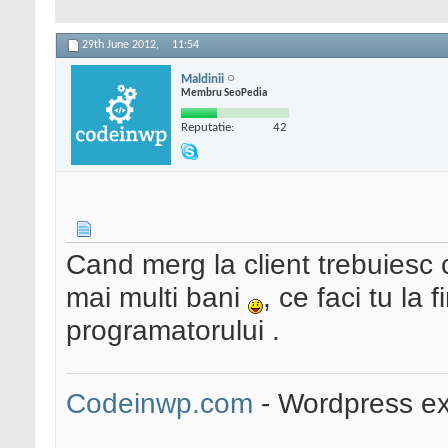
29th June 2012,
11:54
Maldinii
Membru SeoPedia
Reputatie:
42
Cand merg la client trebuiesc 
mai multi bani
, ce faci tu la 
programatorului .
Codeinwp.com
- Wordpress ex