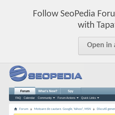
Follow SeoPedia For
with Tapa
Open in
Forum
What's New?
Spy
FAQ
Calendar
Community
Forum Actions
Quick Links
Forum
Motoare de cautare. Google, Yahoo!, MSN
Discutii gene