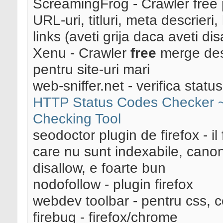
ScreamingFrog - Crawler free p
URL-uri, titluri, meta descrieri
links (aveti grija daca aveti d
Xenu - Crawler
free
merge destu
pentru site-uri mari
web-sniffer.net - verifica status
HTTP Status Codes Checker 
Checking Tool
seodoctor plugin de firefox - i
care nu sunt indexabile, canon
disallow, e foarte bun
nodofollow - plugin firefox
webdev toolbar - pentru css, c
firebug - firefox/chrome