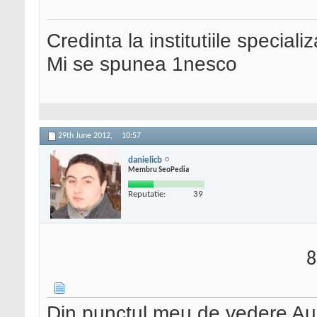
Credinta la institutiile special
Mi se spunea 1nesco
29th June 2012,
10:57
danielicb
Membru SeoPedia
Reputatie:
39
8
Din punctul meu de vedere Au