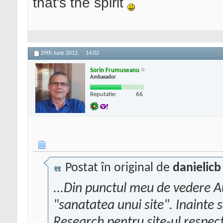
that's the spirit
29th June 2012,
14:02
Sorin Frumuseanu
Ambasador
Reputatie:
66
Postat în original de
danielicb
...Din punctul meu de vedere A
"sanatatea unui site". Inainte 
Research pentru site-ul respec