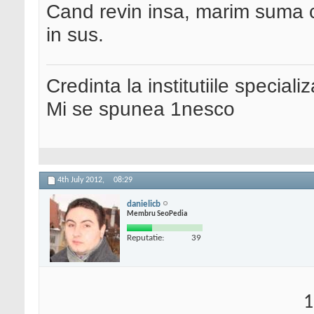
Cand revin insa, marim suma
in sus.
Credinta la institutiile special
Mi se spunea 1nesco
4th July 2012,
08:29
danielicb
Membru SeoPedia
Reputatie:
39
1