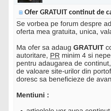
Ofer GRATUIT continut de cal
Se vorbea pe forum despre adu
oferta mea gratuita, unica, val
Ma ofer sa adaug
GRATUIT
co
autoritare,
PR
minim 4 si nepen
pentru adaugarea de continut,
de valoare site-urilor din porto
doresc sa beneficieze de avant
Mentiuni :
articolele vor avea continut