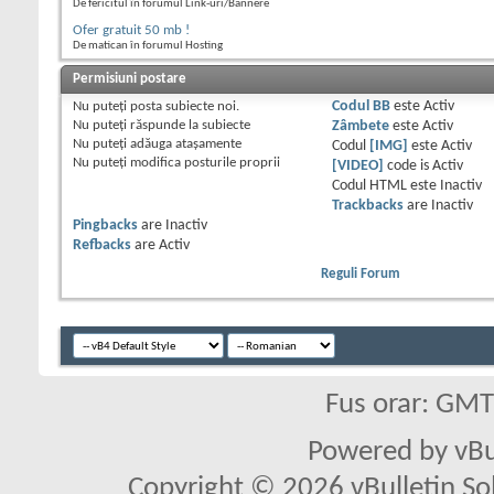
De fericitul în forumul Link-uri/Bannere
Ofer gratuit 50 mb !
De matican în forumul Hosting
Permisiuni postare
Nu puteţi
posta subiecte noi.
Codul BB
este
Activ
Nu puteţi
răspunde la subiecte
Zâmbete
este
Activ
Nu puteţi
adăuga ataşamente
Codul
[IMG]
este
Activ
Nu puteţi
modifica posturile proprii
[VIDEO]
code is
Activ
Codul HTML este
Inactiv
Trackbacks
are
Inactiv
Pingbacks
are
Inactiv
Refbacks
are
Activ
Reguli Forum
Fus orar: GM
Powered by vBu
Copyright © 2026 vBulletin Solu