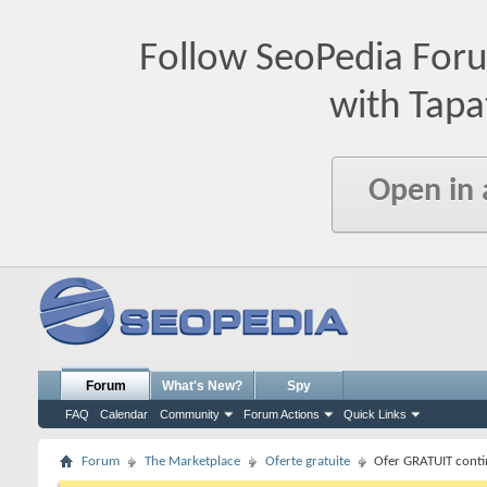
Follow SeoPedia For
with Tapa
Open in
Forum
What's New?
Spy
FAQ
Calendar
Community
Forum Actions
Quick Links
Forum
The Marketplace
Oferte gratuite
Ofer GRATUIT continu