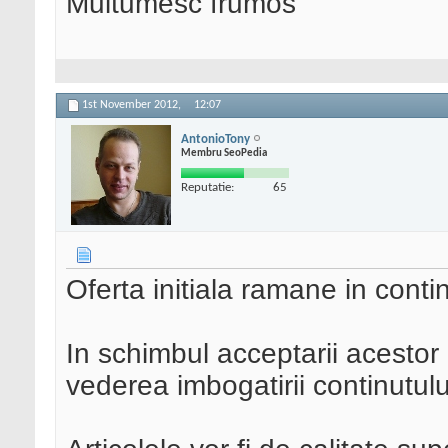
Multumesc frumos
1st November 2012,
12:07
AntonioTony
Membru SeoPedia
Reputatie:
65
Oferta initiala ramane in cont
In schimbul acceptarii acestor 
vederea imbogatirii continutulu