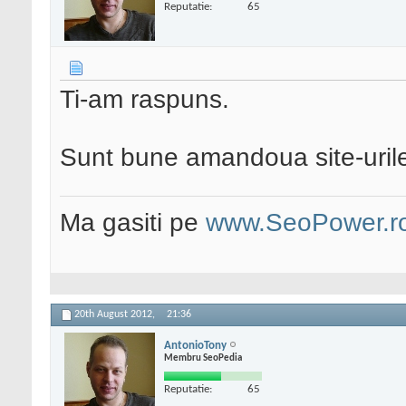
Reputatie:
65
Ti-am raspuns.
Sunt bune amandoua site-urile
Ma gasiti pe
www.SeoPower.r
20th August 2012,
21:36
AntonioTony
Membru SeoPedia
Reputatie:
65