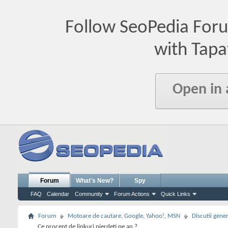
Follow SeoPedia For
with Tapa
Open in
Forum
What's New?
Spy
FAQ
Calendar
Community
Forum Actions
Quick Links
Forum
Motoare de cautare. Google, Yahoo!, MSN
Discutii gene
Ce procent de linkuri pierdeti pe an ?