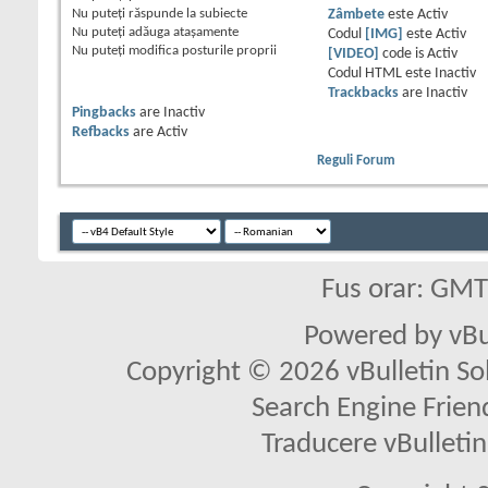
Nu puteţi
răspunde la subiecte
Zâmbete
este
Activ
Nu puteţi
adăuga ataşamente
Codul
[IMG]
este
Activ
Nu puteţi
modifica posturile proprii
[VIDEO]
code is
Activ
Codul HTML este
Inactiv
Trackbacks
are
Inactiv
Pingbacks
are
Inactiv
Refbacks
are
Activ
Reguli Forum
Fus orar: GM
Powered by vBu
Copyright © 2026 vBulletin Solu
Search Engine Frien
Traducere vBullet