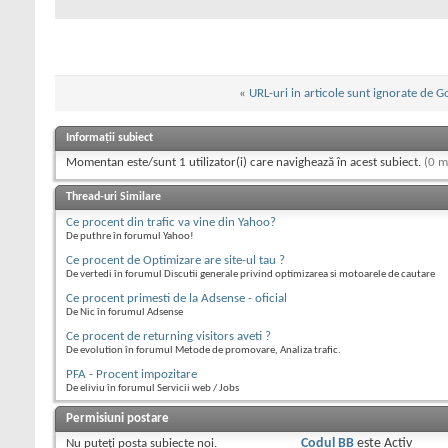
«
URL-uri in articole sunt ignorate de G
Informații subiect
Momentan este/sunt 1 utilizator(i) care navighează în acest subiect.
(0 m
Thread-uri Similare
Ce procent din trafic va vine din Yahoo?
De puthre în forumul Yahoo!
Ce procent de Optimizare are site-ul tau ?
De vertedi în forumul Discutii generale privind optimizarea si motoarele de cautare
Ce procent primesti de la Adsense - oficial
De Nic în forumul Adsense
Ce procent de returning visitors aveti ?
De evolution în forumul Metode de promovare, Analiza trafic.
PFA - Procent impozitare
De eliviu în forumul Servicii web / Jobs
Permisiuni postare
Nu puteţi
posta subiecte noi.
Codul BB
este
Activ