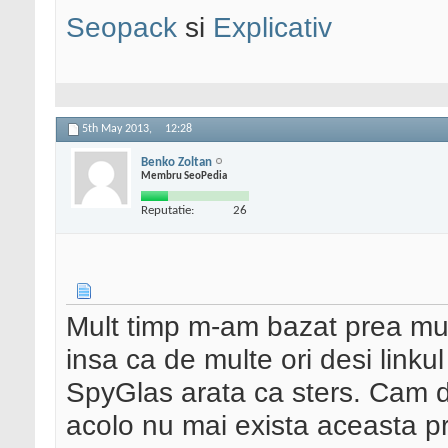
Seopack
si
Explicativ
5th May 2013,
12:28
Benko Zoltan
Membru SeoPedia
Reputatie:
26
Mult timp m-am bazat prea mul
insa ca de multe ori desi linku
SpyGlas arata ca sters. Cam de
acolo nu mai exista aceasta p