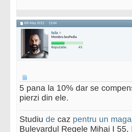
6th May 2013,
15:04
felix
Membru SeoPedia
Reputatie:
45
5 pana la 10% dar se compense
pierzi din ele.
Studiu
de
caz
pentru un maga
Bulevardul Regele Mihai I 55