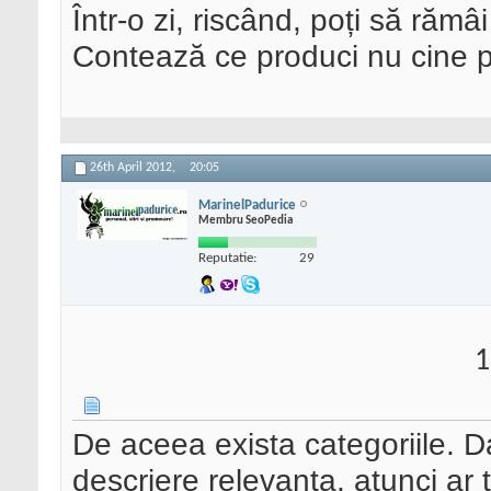
Într-o zi, riscând, poți să rămâi
Contează ce produci nu cine pre
26th April 2012,
20:05
MarinelPadurice
Membru SeoPedia
Reputatie:
29
1
De aceea exista categoriile. Da
descriere relevanta, atunci ar