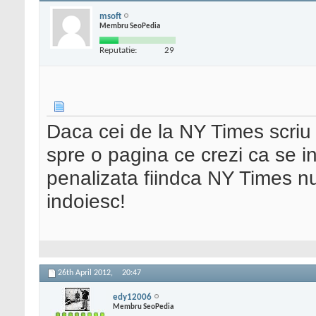
msoft
Membru SeoPedia
Reputatie:
29
Daca cei de la NY Times scriu 
spre o pagina ce crezi ca se i
penalizata fiindca NY Times nu
indoiesc!
26th April 2012,
20:47
edy12006
Membru SeoPedia