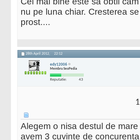
Cel mai bine este sa obtii ca
nu pe luna chiar. Cresterea se 
prost....
28th April 2012,
22:12
edy12006
Membru SeoPedia
Reputatie:
43
1
Alegem o nisa destul de mare 
avem 3 cuvinte de concurenta m