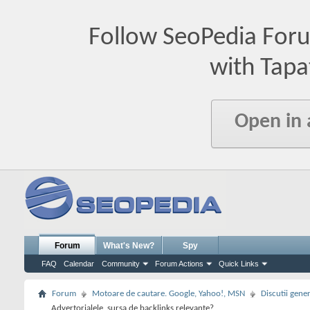
Follow SeoPedia For
with Tapa
Open in
Forum
What's New?
Spy
FAQ
Calendar
Community
Forum Actions
Quick Links
Forum
Motoare de cautare. Google, Yahoo!, MSN
Discutii gene
Advertorialele, sursa de backlinks relevante?