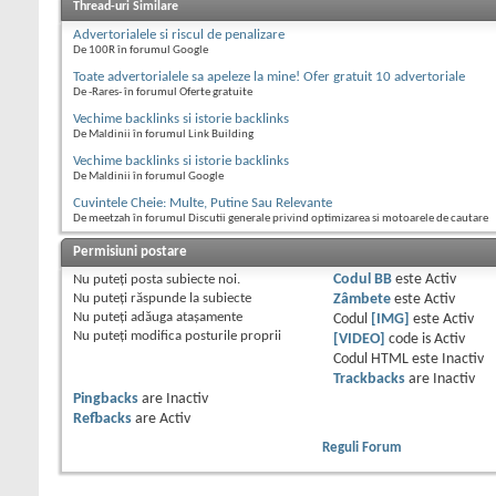
Thread-uri Similare
Advertorialele si riscul de penalizare
De 100R în forumul Google
Toate advertorialele sa apeleze la mine! Ofer gratuit 10 advertoriale
De -Rares- în forumul Oferte gratuite
Vechime backlinks si istorie backlinks
De Maldinii în forumul Link Building
Vechime backlinks si istorie backlinks
De Maldinii în forumul Google
Cuvintele Cheie: Multe, Putine Sau Relevante
De meetzah în forumul Discutii generale privind optimizarea si motoarele de cautare
Permisiuni postare
Nu puteţi
posta subiecte noi.
Codul BB
este
Activ
Nu puteţi
răspunde la subiecte
Zâmbete
este
Activ
Nu puteţi
adăuga ataşamente
Codul
[IMG]
este
Activ
Nu puteţi
modifica posturile proprii
[VIDEO]
code is
Activ
Codul HTML este
Inactiv
Trackbacks
are
Inactiv
Pingbacks
are
Inactiv
Refbacks
are
Activ
Reguli Forum