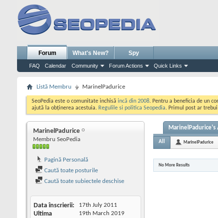
Forum
What's New?
Spy
FAQ
Calendar
Community
Forum Actions
Quick Links
Listă Membru
MarinelPadurice
SeoPedia este o comunitate inchisă
incă din 2008
. Pentru a beneficia de un c
ajută la obținerea acestuia.
Regulile si politica Seopedia
. Primul post ar trebu
MarinelPadurice's 
MarinelPadurice
Membru SeoPedia
All
MarinelPadurice
Pagină Personală
No More Results
Caută toate posturile
Caută toate subiectele deschise
Data înscrierii
17th July 2011
Ultima
19th March 2019