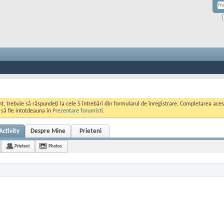
ont, trebuie să răspundeți la cele 5 întrebări din formularul de înregistrare. Completarea a
i să fie intotdeauna in
Prezentare forumisti
.
Activity
Despre Mine
Prieteni
Prieteni
Photos