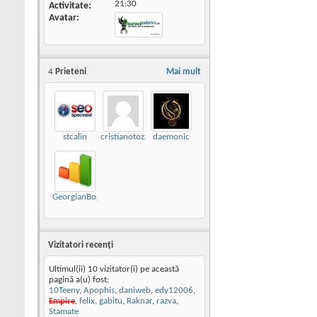
21:30
Activitate
Avatar
4
Prieteni
Mai mult
stcalin
cristianotozzi
daemonic
GeorgianBogdan
Vizitatori recenţi
Ultimul(ii) 10 vizitator(i) pe această
pagină a(u) fost:
10Teeny
,
Apophis
,
daniweb
,
edy12006
,
Empire
,
felix
,
gabitu
,
Raknar
,
razva
,
Stamate