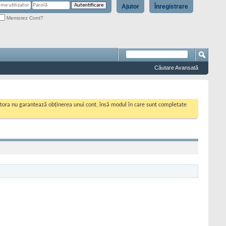
Ajutor
Înregistrare
Memorez Cont?
Căutare Avansată
cestora nu garantează obținerea unui cont, însă modul în care sunt completate