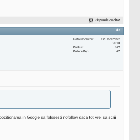
Răspunde cu citat
#3
Data înscrierii
1st December
2010
Posturi
749
Putere Rep
42
 pozitionarea in Google sa folosesti nofollow daca tot vrei sa scrii