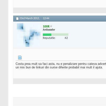
23rd March 2012,
12:44
100R
Ambasador
Reputatie:
42
Costa prea mult sa faci asta, nu e penalizare pentru cateva adver
un mix bun de linkuri din surse diferite probabil mai mult il ajuta.