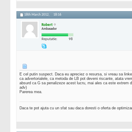
18th March 2012,
18:16
Robert
Ambasador
Reputatie:
98
E cel putin suspect. Daca eu apreciez o resursa, si vreau sa linke
ca advertorialele, ca metoda de LB pot deveni riscante, atata vreme 
absurd ca G sa penalizeze acest lucru, mai ales ca este extrem de g
adv)
Parerea mea.
Daca te pot ajuta cu un sfat sau daca doresti o oferta de optimiza