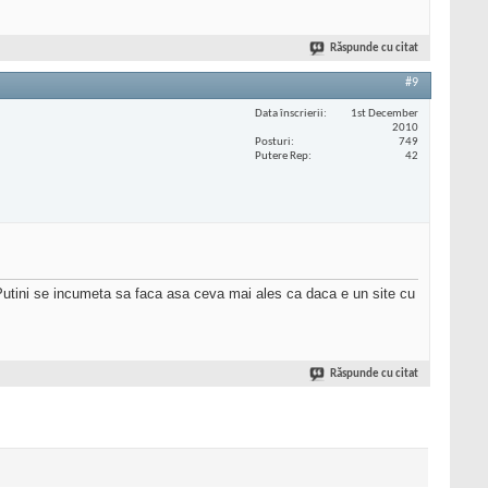
Răspunde cu citat
#9
Data înscrierii
1st December
2010
Posturi
749
Putere Rep
42
 Putini se incumeta sa faca asa ceva mai ales ca daca e un site cu
Răspunde cu citat