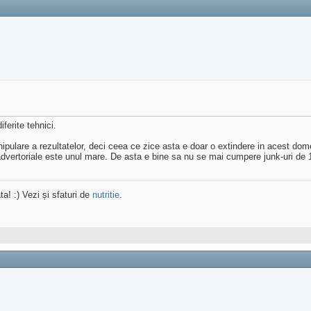
ferite tehnici.
ulare a rezultatelor, deci ceea ce zice asta e doar o extindere in acest dom
dvertoriale este unul mare. De asta e bine sa nu se mai cumpere junk-uri de 1-
ta! :) Vezi și sfaturi de
nutritie
.