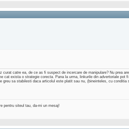
z curat catre ea, de ce as fi suspect de incercare de manipulare? Nu prea are
cat exista o strategie corecta. Pana la urma, linkurile din advertoriale pot fi c
reu sa stabilesti daca articolul este platit sau nu, (bineinteles, cu conditia 
re pentru siteul tau, da-mi un mesaj!