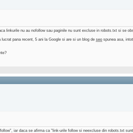
aca linkurile nu au nofollow sau paginile nu sunt excluse in robots.txt si se ob
a lucrat pana recent, 5 ani la Google si are si un blog de
seo
spunea asa, intot
nte?
i "follow", iar daca se afirma ca "link-urile follow si neexcluse din robots.txt s