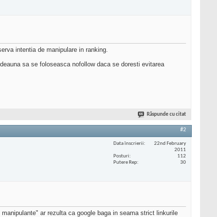
serva intentia de manipulare in ranking.
deauna sa se foloseasca nofollow daca se doresti evitarea
Răspunde cu citat
#2
Data înscrierii
22nd February
2011
Posturi
112
Putere Rep
30
unt manipulante" ar rezulta ca google baga in seama strict linkurile