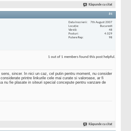
Răspunde cu citat
#4
Data înscrierii
7th August 2007
Locaţie
Bucuresti
Vârstă
48
Posturi
4.029
Putere Rep
98
1 out of 1 members found this post helpful.
 sens, sincer. In nici un caz, cel putin pentru moment, nu consider
onsiderate printre linkurile cele mai curate si valoroase, ar fi
sa nu fie plasate in siteuri special concepute pentru vanzare de
Răspunde cu citat