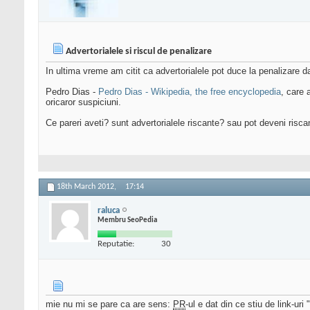
Advertorialele si riscul de penalizare
In ultima vreme am citit ca advertorialele pot duce la penalizare d
Pedro Dias -
Pedro Dias - Wikipedia, the free encyclopedia
, care 
oricaror suspiciuni.
Ce pareri aveti? sunt advertorialele riscante? sau pot deveni risca
18th March 2012,
17:14
raluca
Membru SeoPedia
Reputatie:
30
mie nu mi se pare ca are sens:
PR
-ul e dat din ce stiu de link-ur