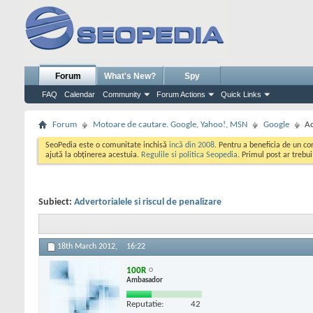
Forum
What's New?
Spy
FAQ
Calendar
Community
Forum Actions
Quick Links
Forum
Motoare de cautare. Google, Yahoo!, MSN
Google
Ad
SeoPedia este o comunitate inchisă
incă din 2008
. Pentru a beneficia de un c
ajută la obținerea acestuia.
Regulile si politica Seopedia
. Primul post ar trebu
Subiect:
Advertorialele si riscul de penalizare
18th March 2012,
16:22
100R
Ambasador
Reputatie:
42