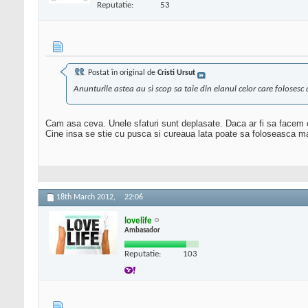
Reputatie:
53
Postat în original de
Cristi Ursut
Anunturile astea au si scop sa taie din elanul celor care folosesc d
Cam asa ceva. Unele sfaturi sunt deplasate. Daca ar fi sa facem o an
Cine insa se stie cu pusca si cureaua lata poate sa foloseasca mai
18th March 2012,
22:06
lovelife
Ambasador
Reputatie:
103