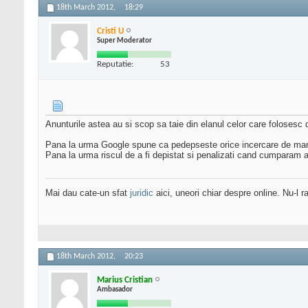
18th March 2012,
18:29
Cristi U
Super Moderator
Reputatie:
53
Anunturile astea au si scop sa taie din elanul celor care folosesc di
Pana la urma Google spune ca pedepseste orice incercare de manip
Pana la urma riscul de a fi depistat si penalizati cand cumparam a
Mai dau cate-un sfat
juridic
aici, uneori chiar despre online. Nu-l ra
18th March 2012,
20:23
Marius Cristian
Ambasador