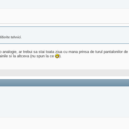
iferite tehnici.
alogie, ar trebui sa stai toata ziua cu mana prinsa de turul pantalonilor de fr
nile si la altceva (nu spun la ce
).