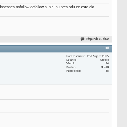
loseasca nofollow dofollow si nici nu prea stiu ce este aia
Răspunde cu citat
#8
Data înscrierii
2nd August 2005
Locaţie
Orsova
Vârstă
54
Posturi
3.948
Putere Rep
66