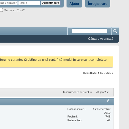
Ajutor
Înregistrare
Memorez Cont?
Căutare Avansată
cestora nu garantează obținerea unui cont, însă modul în care sunt completate
Rezultate 1 la 9 din 9
Instrumente subiect
Afișează
#1
Data înscrierii
1st December
2010
Posturi
749
Putere Rep
42