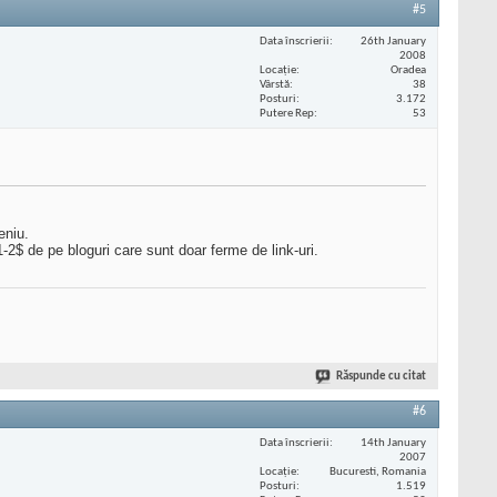
#5
Data înscrierii
26th January
2008
Locaţie
Oradea
Vârstă
38
Posturi
3.172
Putere Rep
53
eniu.
2$ de pe bloguri care sunt doar ferme de link-uri.
Răspunde cu citat
#6
Data înscrierii
14th January
2007
Locaţie
Bucuresti, Romania
Posturi
1.519