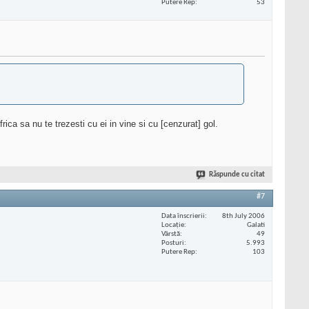
Putere Rep
53
ica sa nu te trezesti cu ei in vine si cu [cenzurat] gol.
Răspunde cu citat
#7
Data înscrierii
8th July 2006
Locaţie
Galati
Vârstă
49
Posturi
5.993
Putere Rep
103