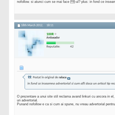
nofollow. si atunci cum se mai face
PR
-ul? plus: in fond ce insea
18th March 2012,
18:11
100R
Ambasador
Reputatie:
42
Postat în original de
raluca
in fond ce inseamna advertorial si cum afli daca un articol tip re
O prezentare a unui site stil reclama avand linkuri cu ancora in el, 
un advertorial.
Punand nofollow e ca si cum ai spune, nu vreau advertorial pentru