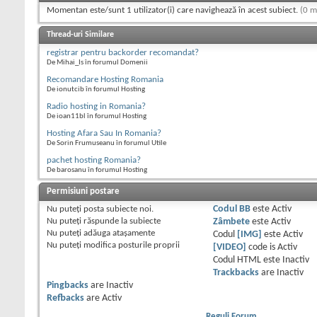
Momentan este/sunt 1 utilizator(i) care navighează în acest subiect.
(0 m
Thread-uri Similare
registrar pentru backorder recomandat?
De Mihai_Is în forumul Domenii
Recomandare Hosting Romania
De ionutcib în forumul Hosting
Radio hosting in Romania?
De ioan11bl în forumul Hosting
Hosting Afara Sau In Romania?
De Sorin Frumuseanu în forumul Utile
pachet hosting Romania?
De barosanu în forumul Hosting
Permisiuni postare
Nu puteţi
posta subiecte noi.
Codul BB
este
Activ
Nu puteţi
răspunde la subiecte
Zâmbete
este
Activ
Nu puteţi
adăuga ataşamente
Codul
[IMG]
este
Activ
Nu puteţi
modifica posturile proprii
[VIDEO]
code is
Activ
Codul HTML este
Inactiv
Trackbacks
are
Inactiv
Pingbacks
are
Inactiv
Refbacks
are
Activ
Reguli Forum