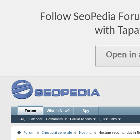
Follow SeoPedia For
with Tapa
Open in
Forum
What's New?
Spy
FAQ
Calendar
Community
Forum Actions
Quick Links
Forum
Chestiuni generale
Hosting
Hosting recomandat in 