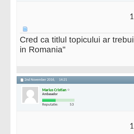
1
Cred ca titlul topicului ar tr
in Romania"
2nd November 2016,
14:21
Marius Cristian
Ambasador
Reputatie:
53
1