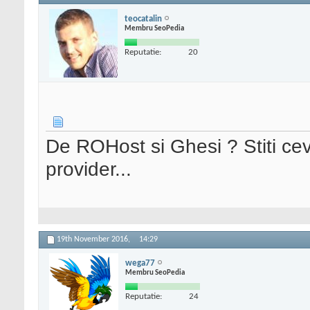
teocatalin
Membru SeoPedia
Reputatie:
20
De ROHost si Ghesi ? Stiti ce
provider...
19th November 2016,
14:29
wega77
Membru SeoPedia
Reputatie:
24