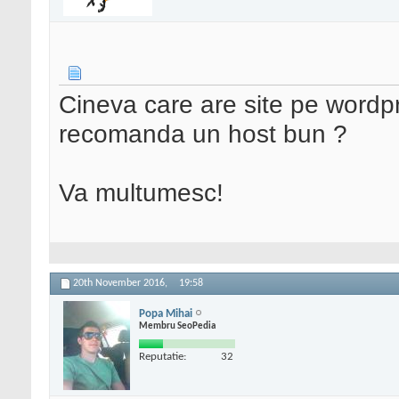
Cineva care are site pe word
recomanda un host bun ?
Va multumesc!
20th November 2016,
19:58
Popa Mihai
Membru SeoPedia
Reputatie:
32