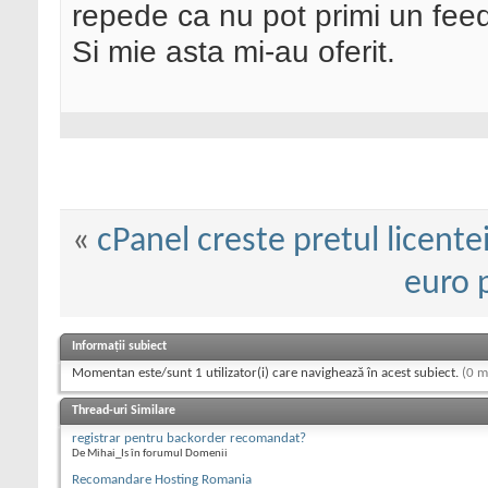
repede ca nu pot primi un feed
Si mie asta mi-au oferit.
«
cPanel creste pretul licente
euro 
Informații subiect
Momentan este/sunt 1 utilizator(i) care navighează în acest subiect.
(0 m
Thread-uri Similare
registrar pentru backorder recomandat?
De Mihai_Is în forumul Domenii
Recomandare Hosting Romania