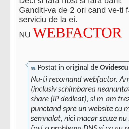
Deci si fara host si fara bani!
Ganditi-va de 2 ori cand ve-ti
serviciu de la ei.
WEBFACTOR
NU
Postat în original de
Ovidescu
Nu-ti recomand webfactor. Am
(inclusiv schimbarea neanunta
share (IP dedicat), si m-am trez
punctand spre un website cu m
semnalat, nici macar scuze nu 
fost o problema DNS si ca au r