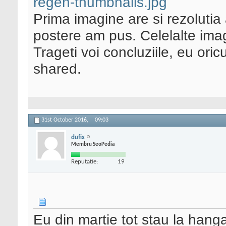
regen-thumbnails.jpg
Prima imagine are si rezolutia 
postere am pus. Celelalte imag
Trageti voi concluziile, eu or
shared.
31st October 2016,
09:03
dufix
Membru SeoPedia
Reputatie:
19
Eu din martie tot stau la hanga