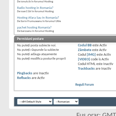
De ionutcib în forumul Hosting
Radio hosting in Romania?
De ioan11bl în forumul Hosting
Hosting Afara Sau In Romania?
De Sorin Frumuseanu în forumul Utile
pachet hosting Romania?
De barosanu în forumul Hosting
Permisiuni postare
Nu puteţi
posta subiecte noi.
Codul BB
este
Activ
Nu puteţi
răspunde la subiecte
Zâmbete
este
Activ
Nu puteţi
adăuga ataşamente
Codul
[IMG]
este
Activ
Nu puteţi
modifica posturile proprii
[VIDEO]
code is
Activ
Codul HTML este
Inactiv
Trackbacks
are
Inactiv
Pingbacks
are
Inactiv
Refbacks
are
Activ
Reguli Forum
Fus orar: GM