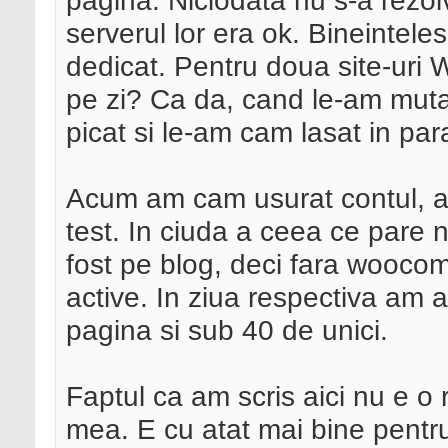
pagina. Niciodata nu s-a rezol
serverul lor era ok. Bineinte
dedicat. Pentru doua site-uri 
pe zi? Ca da, cand le-am muta
picat si le-am cam lasat in pa
Acum am cam usurat contul, a
test. In ciuda a ceea ce pare 
fost pe blog, deci fara wooc
active. In ziua respectiva am 
pagina si sub 40 de unici.
Faptul ca am scris aici nu e o 
mea. E cu atat mai bine pentru