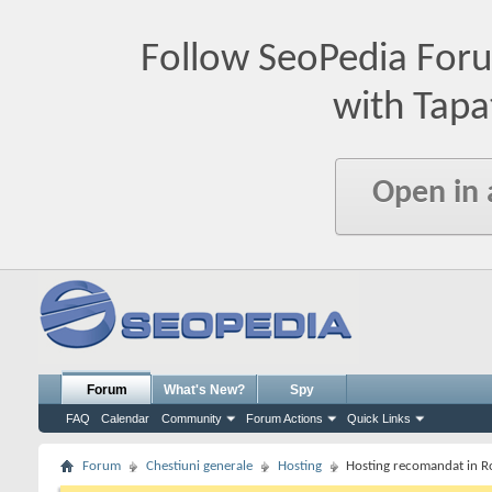
Follow SeoPedia For
with Tapa
Open in
Forum
What's New?
Spy
FAQ
Calendar
Community
Forum Actions
Quick Links
Forum
Chestiuni generale
Hosting
Hosting recomandat in 