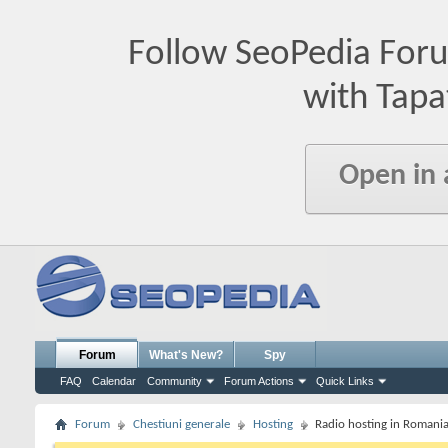
Follow SeoPedia For
with Tapa
Open in
Forum
What's New?
Spy
FAQ
Calendar
Community
Forum Actions
Quick Links
Forum
Chestiuni generale
Hosting
Radio hosting in Romani