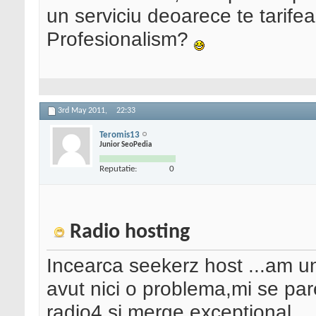
un serviciu deoarece te tarif
Profesionalism?
3rd May 2011,
22:33
Teromis13
Junior SeoPedia
Reputatie:
0
Radio hosting
Incearca seekerz host ...am un 
avut nici o problema,mi se par
radio4 si merge exceptional.