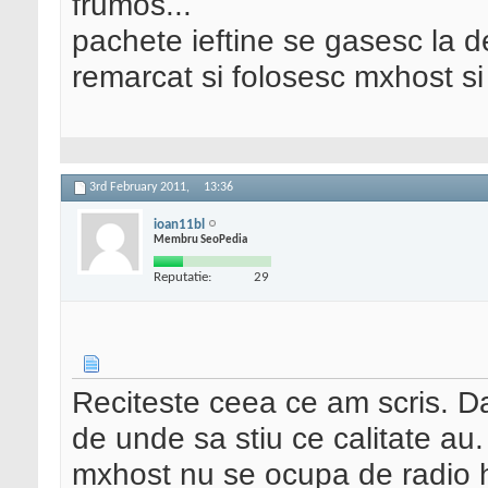
frumos...
pachete ieftine se gasesc la d
remarcat si folosesc mxhost si
3rd February 2011,
13:36
ioan11bl
Membru SeoPedia
Reputatie:
29
Reciteste ceea ce am scris. D
de unde sa stiu ce calitate au.
mxhost nu se ocupa de radio ho