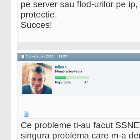
pe server sau flod-urilor pe ip,
protecție.
Succes!
6th February 2011,
11:09
Iulian
Membru SeoPedia
Reputatie:
37
Ce probleme ti-au facut SSNET 
singura problema care m-a der