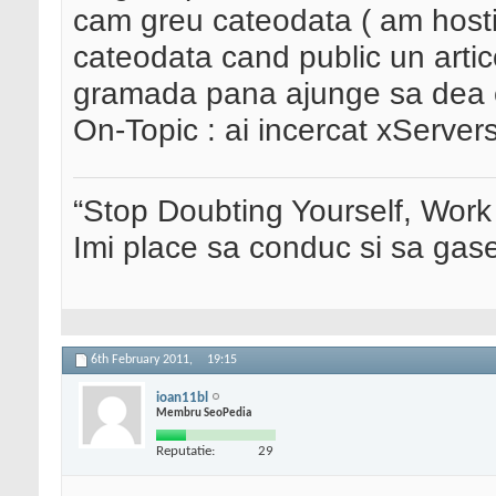
cam greu cateodata ( am hosti
cateodata cand public un artic
gramada pana ajunge sa dea er
On-Topic : ai incercat xServer
“Stop Doubting Yourself, Wor
Imi place sa conduc si sa ga
6th February 2011,
19:15
ioan11bl
Membru SeoPedia
Reputatie:
29