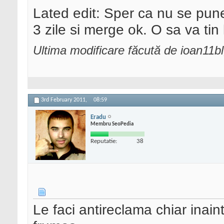
Lated edit: Sper ca nu se pun
3 zile si merge ok. O sa va tin 
Ultima modificare făcută de ioan11b
3rd February 2011,
08:59
Eradu
Membru SeoPedia
Reputatie:
38
Le faci antireclama chiar inain