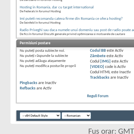
De barosanu în forumul Hosting
Hosting in Romania, dar cu target international
De Federals în forumul Hosting
Imi puteti recomanda cateva firme din Romania ce ofera hosting?
De Seinfeld în forumul Hosting
Radio Priveghi sau daca numele unui domeniu sau post de radio poate ad
De fics în forumul Discutii generale privind optimizarea si motoarele de cautare
Permisiuni postare
Nu puteţi
posta subiecte noi.
Codul BB
este
Activ
Nu puteţi
răspunde la subiecte
Zâmbete
este
Activ
Nu puteţi
adăuga ataşamente
Codul
[IMG]
este
Activ
Nu puteţi
modifica posturile proprii
[VIDEO]
code is
Activ
Codul HTML este
Inactiv
Trackbacks
are
Inactiv
Pingbacks
are
Inactiv
Refbacks
are
Activ
Reguli Forum
Fus orar: GM